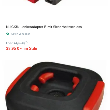
KLICKfix Lenkeradapter E mit Sicherheitsschloss
Sofort verfügbar
2)
UVP:
44,95 €
}
1)
38,95 €
im Sale