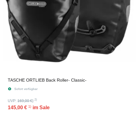
TASCHE ORTLIEB Back Roller- Classic-
Sofort verfügbar
2)
UVP:
169,00 €
}
1)
145,00 €
im Sale