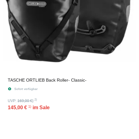
TASCHE ORTLIEB Back Roller- Classic-
Sofort verfügbar
2)
UVP:
169,00 €
}
1)
145,00 €
im Sale