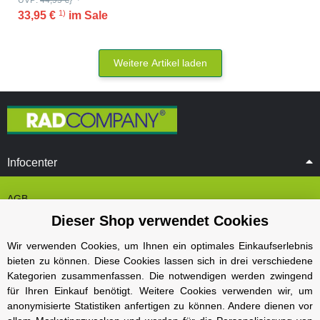
UVP:
44,95 €
}
1)
33,95 €
im Sale
Weitere Artikel laden
Infocenter
AGB
Dieser Shop verwendet Cookies
Cookie Einstelungen
Datenschutz
Wir verwenden Cookies, um Ihnen ein optimales Einkaufserlebnis
bieten zu können. Diese Cookies lassen sich in drei verschiedene
Impressum
Kategorien zusammenfassen. Die notwendigen werden zwingend
Kontakt und Öffnungszeiten
für Ihren Einkauf benötigt. Weitere Cookies verwenden wir, um
anonymisierte Statistiken anfertigen zu können. Andere dienen vor
Versand und Zahlungsarten