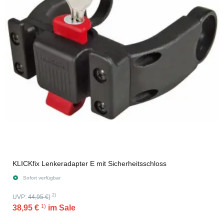
KLICKfix Lenkeradapter E mit Sicherheitsschloss
Sofort verfügbar
2)
UVP:
44,95 €
}
1)
38,95 €
im Sale