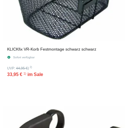
KLICKfix VR-Korb Festmontage schwarz schwarz
Sofort verfügbar
2)
UVP:
44,95 €
}
1)
33,95 €
im Sale