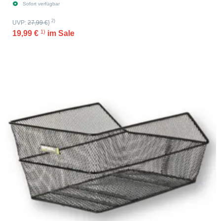
Sofort verfügbar
2)
UVP:
27,99 €
}
1)
19,99 €
im Sale