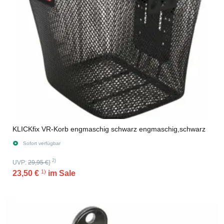
KLICKfix VR-Korb engmaschig schwarz engmaschig,schwarz
Sofort verfügbar
2)
UVP:
29,95 €
}
1)
23,50 €
im Sale