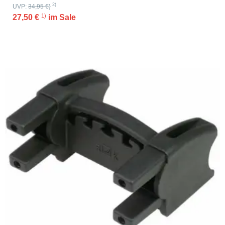
2)
UVP:
34,95 €
}
1)
27,50 €
im Sale