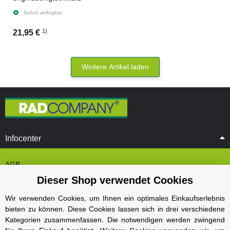
Sofort verfügbar
1)
21,95 €
Weitere Artikel laden
Infocenter
AGB
Dieser Shop verwendet Cookies
Cookie Einstelungen
Datenschutz
Wir verwenden Cookies, um Ihnen ein optimales Einkaufserlebnis
bieten zu können. Diese Cookies lassen sich in drei verschiedene
Impressum
Kategorien zusammenfassen. Die notwendigen werden zwingend
Kontakt und Öffnungszeiten