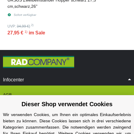
URSUS Zweibeinständer Hopper schwarz 27,5
cm,schwarz,26"
Sofort verfügbar
2)
UVP:
34,99 €
}
1)
27,95 €
im Sale
Infocenter
AGB
Dieser Shop verwendet Cookies
Cookie Einstelungen
Datenschutz
Wir verwenden Cookies, um Ihnen ein optimales Einkaufserlebnis
bieten zu können. Diese Cookies lassen sich in drei verschiedene
Impressum
Kategorien zusammenfassen. Die notwendigen werden zwingend
Kontakt und Öffnungszeiten
für Ihren Einkauf benötigt. Weitere Cookies verwenden wir, um