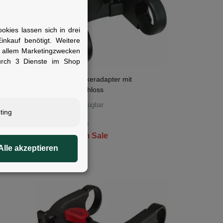
kies lassen sich in drei
nkauf benötigt. Weitere
r allem Marketingzwecken
urch 3 Dienste im Shop
8 x 8
KLICKfix Lenkeradapter mit
Sicherheitsschloss
Sofort verfügbar
ting
2)
UVP:
34,95 €
}
1)
27,50 €
im Sale
Alle akzeptieren