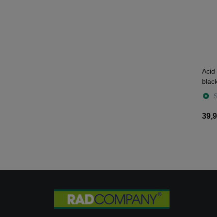
Acid
blac
S
39,9