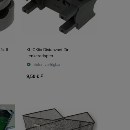
ix II
KLICKfix Distanzset für
Lenkeradapter
Sofort verfügbar
1)
9,50 €