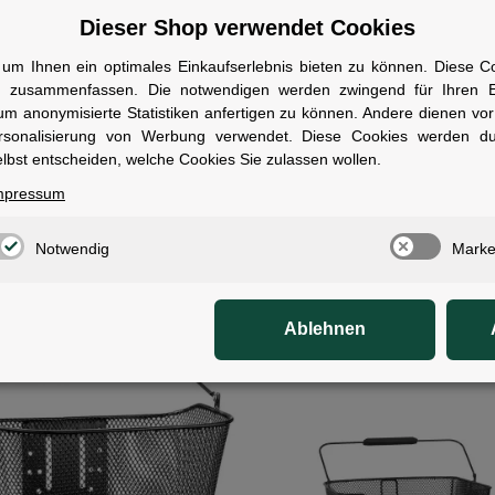
Dieser Shop verwendet Cookies
um Ihnen ein optimales Einkaufserlebnis bieten zu können. Diese Coo
n zusammenfassen. Die notwendigen werden zwingend für Ihren Ei
um anonymisierte Statistiken anfertigen zu können. Andere dienen vo
rsonalisierung von Werbung verwendet. Diese Cookies werden d
lbst entscheiden, welche Cookies Sie zulassen wollen.
Kfix VR-Korb engmaschig
Acid Satteltasche PRO M 15 x 
mpressum
arz engmaschig,schwarz
cm black
ofort verfügbar
Sofort verfügbar
Notwendig
Marke
1)
2)
24,95 €
29,95 €
}
1)
0 €
im Sale
Ablehnen