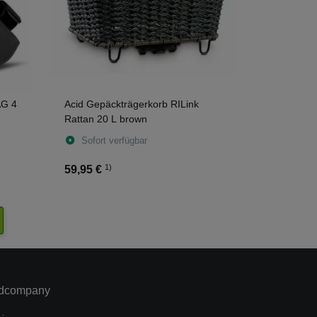
AG 4
Acid Gepäckträgerkorb RILink
Rattan 20 L brown
Sofort verfügbar
1)
59,95 €
dcompany