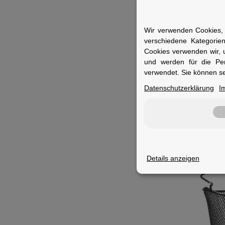
Wir verwenden Cookies, 
verschiedene Kategorie
Cookies verwenden wir, 
und werden für die Pe
verwendet. Sie können se
KLIC
Datenschutzerklärung
I
schw
S
UVP:
23,5
Details anzeigen