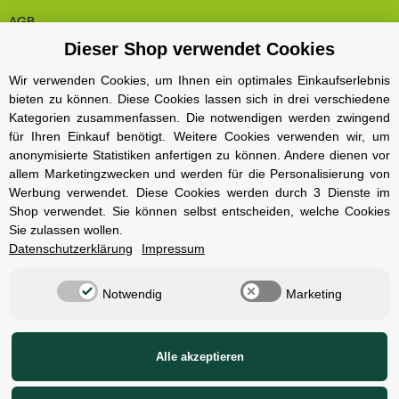
AGB
Dieser Shop verwendet Cookies
Cookie Einstelungen
Datenschutz
Wir verwenden Cookies, um Ihnen ein optimales Einkaufserlebnis
bieten zu können. Diese Cookies lassen sich in drei verschiedene
Impressum
Kategorien zusammenfassen. Die notwendigen werden zwingend
Kontakt und Öffnungszeiten
für Ihren Einkauf benötigt. Weitere Cookies verwenden wir, um
anonymisierte Statistiken anfertigen zu können. Andere dienen vor
Versand und Zahlungsarten
allem Marketingzwecken und werden für die Personalisierung von
Widerrufsbelehrung
Werbung verwendet. Diese Cookies werden durch 3 Dienste im
Shop verwendet. Sie können selbst entscheiden, welche Cookies
Sie zulassen wollen.
Radcompany
Datenschutzerklärung
Impressum
Karriere
Notwendig
Marketing
Berlin Schöneberg
Cube Store Berlin Marienfelde
Alle akzeptieren
© Radcompany - Vervielfältigung oder Wiedergabe, auch auszugsweise, nur
mit Genehmigung.