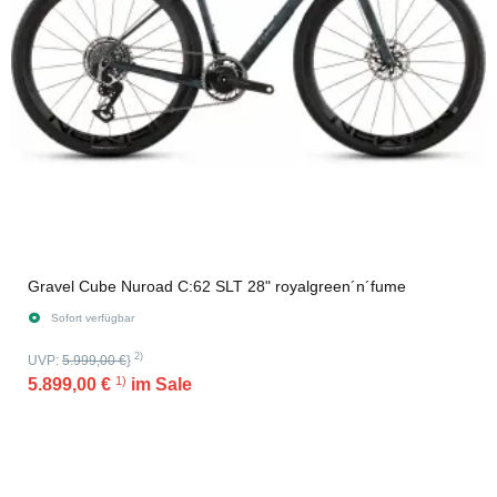
Gravel Cube Nuroad C:62 SLT 28" royalgreen´n´fume
Sofort verfügbar
2)
UVP:
5.999,00 €
}
1)
5.899,00 €
im Sale