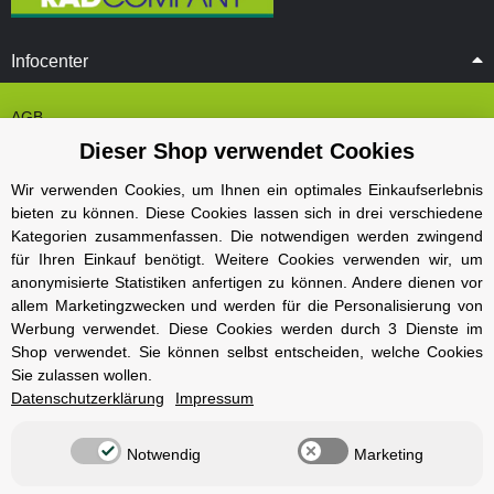
Infocenter
AGB
Dieser Shop verwendet Cookies
Cookie Einstelungen
Datenschutz
Wir verwenden Cookies, um Ihnen ein optimales Einkaufserlebnis
bieten zu können. Diese Cookies lassen sich in drei verschiedene
Impressum
Kategorien zusammenfassen. Die notwendigen werden zwingend
Kontakt und Öffnungszeiten
für Ihren Einkauf benötigt. Weitere Cookies verwenden wir, um
anonymisierte Statistiken anfertigen zu können. Andere dienen vor
Versand und Zahlungsarten
allem Marketingzwecken und werden für die Personalisierung von
Widerrufsbelehrung
Werbung verwendet. Diese Cookies werden durch 3 Dienste im
Shop verwendet. Sie können selbst entscheiden, welche Cookies
Sie zulassen wollen.
Radcompany
Datenschutzerklärung
Impressum
Karriere
Notwendig
Marketing
Berlin Schöneberg