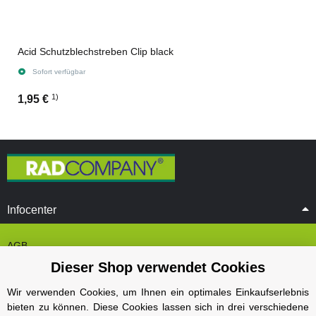
Acid Schutzblechstreben Clip black
Sofort verfügbar
1)
1,95 €
Infocenter
AGB
Dieser Shop verwendet Cookies
Cookie Einstelungen
Datenschutz
Wir verwenden Cookies, um Ihnen ein optimales Einkaufserlebnis
bieten zu können. Diese Cookies lassen sich in drei verschiedene
Impressum