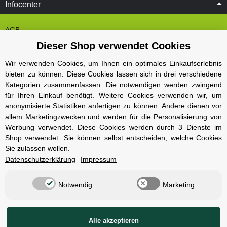
Infocenter
AGB
Dieser Shop verwendet Cookies
Cookie Einstelungen
Datenschutz
Wir verwenden Cookies, um Ihnen ein optimales Einkaufserlebnis
bieten zu können. Diese Cookies lassen sich in drei verschiedene
Impressum
Kategorien zusammenfassen. Die notwendigen werden zwingend
Kontakt und Öffnungszeiten
für Ihren Einkauf benötigt. Weitere Cookies verwenden wir, um
anonymisierte Statistiken anfertigen zu können. Andere dienen vor
Versand und Zahlungsarten
allem Marketingzwecken und werden für die Personalisierung von
Widerrufsbelehrung
Werbung verwendet. Diese Cookies werden durch 3 Dienste im
Shop verwendet. Sie können selbst entscheiden, welche Cookies
Sie zulassen wollen.
Radcompany
Datenschutzerklärung
Impressum
Karriere
Notwendig
Marketing
Berlin Schöneberg
Cube Store Berlin Marienfelde
Alle akzeptieren