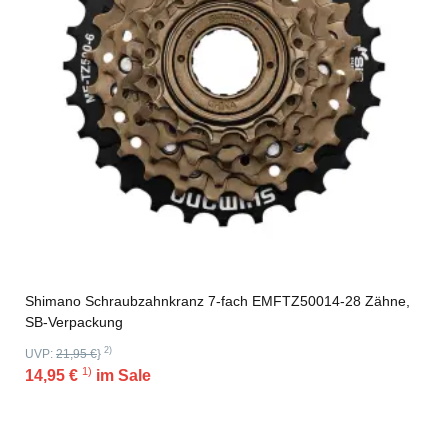
Shimano Schraubzahnkranz 7-fach EMFTZ50014-28 Zähne,
SB-Verpackung
2)
UVP:
21,95 €
}
1)
14,95 €
im Sale