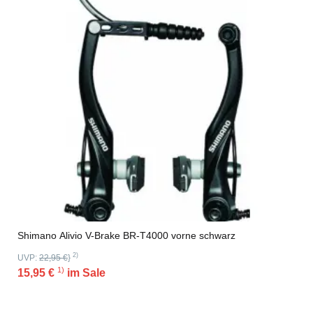
Shimano Alivio V-Brake BR-T4000 vorne schwarz
2)
UVP:
22,95 €
}
1)
15,95 €
im Sale