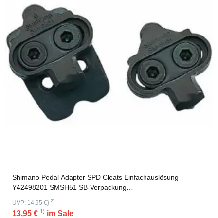
Shimano Pedal Adapter SPD Cleats Einfachauslösung
Y42498201 SMSH51 SB-Verpackung
Einfachauslösung,Y42498201 SMSH51,SB-Verpackung
2)
UVP:
14,95 €
}
1)
13,95 €
im Sale