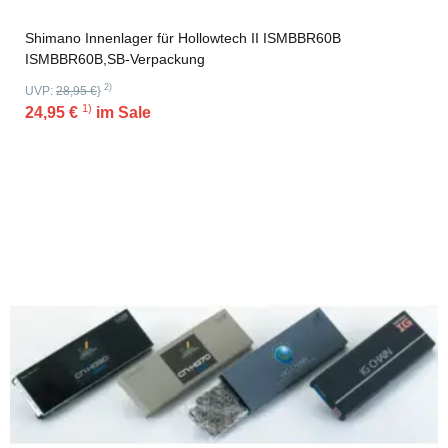
Shimano Innenlager für Hollowtech II ISMBBR60B
ISMBBR60B,SB-Verpackung
2)
UVP:
28,95 €
}
1)
24,95 €
im Sale