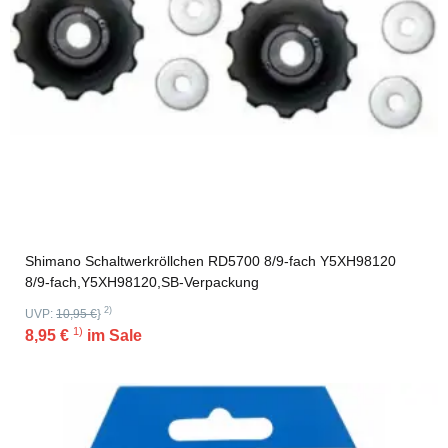
Shimano Schaltwerkröllchen RD5700 8/9-fach Y5XH98120
8/9-fach,Y5XH98120,SB-Verpackung
2)
UVP:
10,95 €
}
1)
8,95 €
im Sale