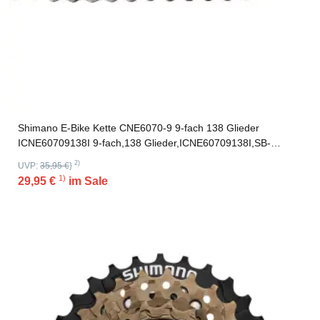
Shimano E-Bike Kette CNE6070-9 9-fach 138 Glieder
ICNE60709138I 9-fach,138 Glieder,ICNE60709138I,SB-
Verpackung
2)
UVP:
35,95 €
}
1)
29,95 €
im Sale