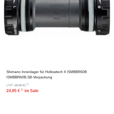
Shimano Innenlager für Hollowtech II ISMBBR60B
ISMBBR60B,SB-Verpackung
2)
UVP:
28,95 €
}
1)
24,95 €
im Sale