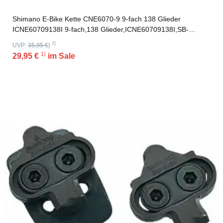
Shimano E-Bike Kette CNE6070-9 9-fach 138 Glieder
ICNE60709138I 9-fach,138 Glieder,ICNE60709138I,SB-
Verpackung
2)
UVP:
35,95 €
}
1)
29,95 €
im Sale