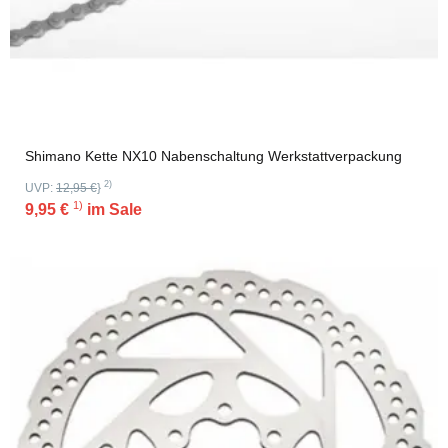
Shimano Kette NX10 Nabenschaltung Werkstattverpackung
2)
UVP:
12,95 €
}
1)
9,95 €
im Sale