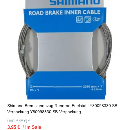
Shimano Bremsinnenzug Rennrad Edelstahl Y80098330 SB-
Verpackung Y80098330,SB-Verpackung
2)
UVP:
5,95 €
}
1)
3,95 €
im Sale