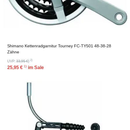
Shimano Kettenradgarnitur Tourney FC-TY501 48-38-28
Zähne
2)
UVP:
33,95 €
}
1)
25,95 €
im Sale