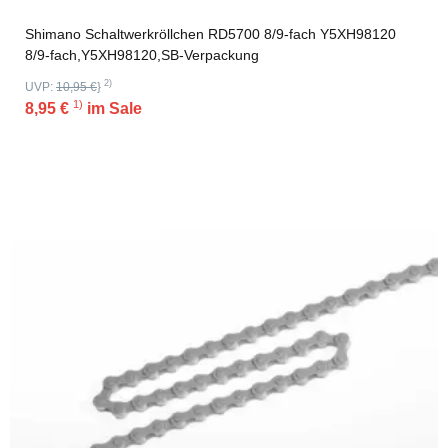
Shimano Schaltwerkröllchen RD5700 8/9-fach Y5XH98120
8/9-fach,Y5XH98120,SB-Verpackung
2)
UVP:
10,95 €
}
1)
8,95 €
im Sale