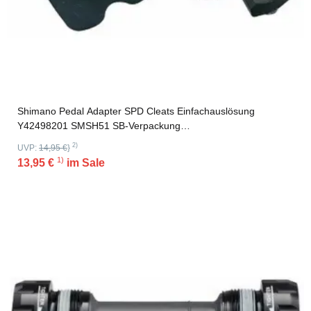
Shimano Pedal Adapter SPD Cleats Einfachauslösung
Y42498201 SMSH51 SB-Verpackung
Einfachauslösung,Y42498201 SMSH51,SB-Verpackung
2)
UVP:
14,95 €
}
1)
13,95 €
im Sale