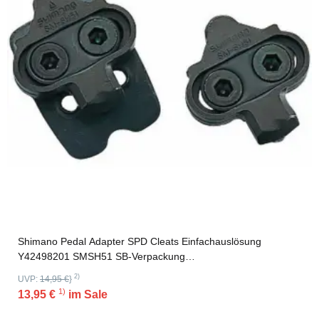
Shimano Pedal Adapter SPD Cleats Einfachauslösung
Y42498201 SMSH51 SB-Verpackung
Einfachauslösung,Y42498201 SMSH51,SB-Verpackung
2)
UVP:
14,95 €
}
1)
13,95 €
im Sale