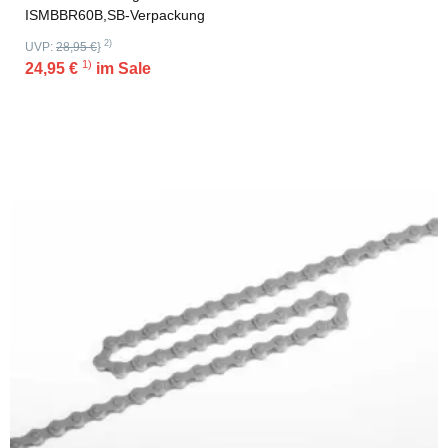
ISMBBR60B,SB-Verpackung
2)
UVP:
28,95 €
}
1)
24,95 €
im Sale