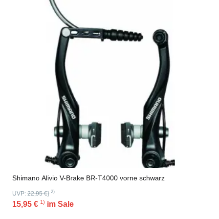
Shimano Alivio V-Brake BR-T4000 vorne schwarz
2)
UVP:
22,95 €
}
1)
15,95 €
im Sale