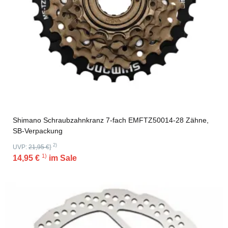
Shimano Schraubzahnkranz 7-fach EMFTZ50014-28 Zähne,
SB-Verpackung
2)
UVP:
21,95 €
}
1)
14,95 €
im Sale