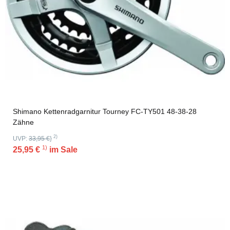
Shimano Kettenradgarnitur Tourney FC-TY501 48-38-28
Zähne
2)
UVP:
33,95 €
}
1)
25,95 €
im Sale