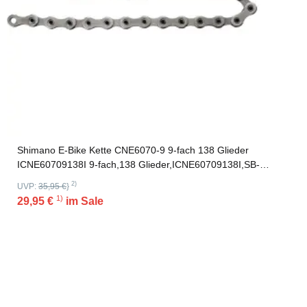
Shimano E-Bike Kette CNE6070-9 9-fach 138 Glieder
ICNE60709138I 9-fach,138 Glieder,ICNE60709138I,SB-
Verpackung
2)
UVP:
35,95 €
}
1)
29,95 €
im Sale