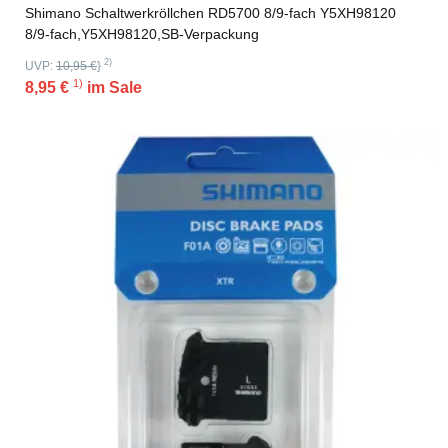
Shimano Schaltwerkröllchen RD5700 8/9-fach Y5XH98120
8/9-fach,Y5XH98120,SB-Verpackung
2)
UVP:
10,95 €
}
1)
8,95 €
im Sale