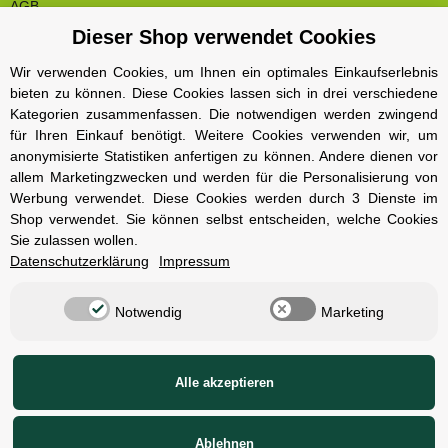
AGB
Dieser Shop verwendet Cookies
Cookie Einstelungen
Datenschutz
Wir verwenden Cookies, um Ihnen ein optimales Einkaufserlebnis
bieten zu können. Diese Cookies lassen sich in drei verschiedene
Impressum
Kategorien zusammenfassen. Die notwendigen werden zwingend
Kontakt und Öffnungszeiten
für Ihren Einkauf benötigt. Weitere Cookies verwenden wir, um
anonymisierte Statistiken anfertigen zu können. Andere dienen vor
Versand und Zahlungsarten
allem Marketingzwecken und werden für die Personalisierung von
Widerrufsbelehrung
Werbung verwendet. Diese Cookies werden durch 3 Dienste im
Shop verwendet. Sie können selbst entscheiden, welche Cookies
Sie zulassen wollen.
Radcompany
Datenschutzerklärung
Impressum
Karriere
Notwendig
Marketing
Berlin Schöneberg
Cube Store Berlin Marienfelde
Alle akzeptieren
© Radcompany - Vervielfältigung oder Wiedergabe, auch auszugsweise, nur
mit Genehmigung.
Ablehnen