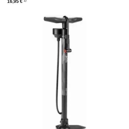
1)
16,95 €