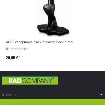
RFR Standpumpe black´n´glossy black´n´red
Sofort verfügbar
1)
29,95 €
Infocenter