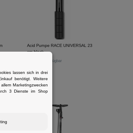
cm
Acid Pumpe RACE UNIVERSAL 23
cm black
Sofort verfügbar
kies lassen sich in drei
1)
16,95 €
nkauf benötigt. Weitere
r allem Marketingzwecken
urch 3 Dienste im Shop
ting