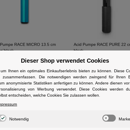
 Pumpe RACE MICRO 13.5 cm
Acid Pumpe RACE PURE 22 
´n´black
black
ofort verfügbar
Sofort verfügbar
Dieser Shop verwendet Cookies
um Ihnen ein optimales Einkaufserlebnis bieten zu können. Diese Coo
1)
1)
5 €
19,95 €
n zusammenfassen. Die notwendigen werden zwingend für Ihren Ei
um anonymisierte Statistiken anfertigen zu können. Andere dienen vo
rsonalisierung von Werbung verwendet. Diese Cookies werden d
lbst entscheiden, welche Cookies Sie zulassen wollen.
mpressum
Notwendig
Marke