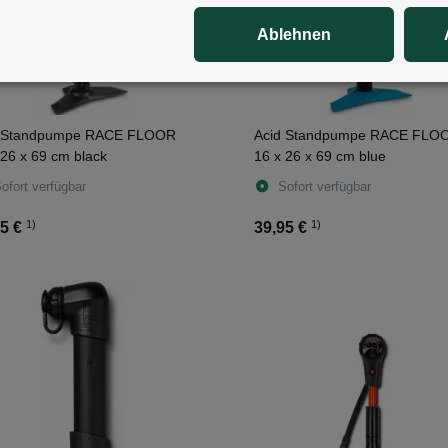
Ablehnen
d Standpumpe RACE FLOOR
Acid Standpumpe RACE FLO
 26 x 69 cm black
16 x 26 x 69 cm blue
ofort verfügbar
Sofort verfügbar
1)
1)
5 €
39,95 €