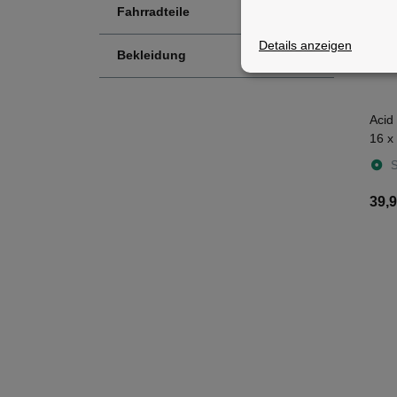
Fahrradteile
Details anzeigen
Bekleidung
Aci
16 x
S
39,9