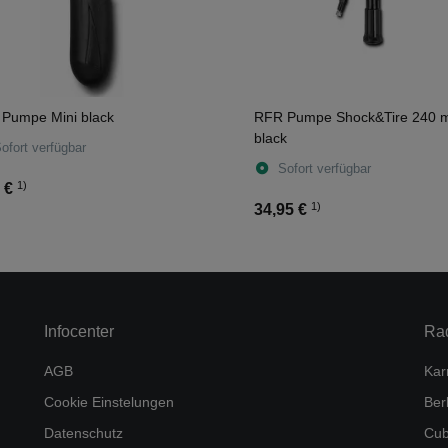
Pumpe Mini black
RFR Pumpe Shock&Tire 240
black
ofort verfügbar
Sofort verfügbar
1)
 €
1)
34,95 €
Infocenter
Ra
AGB
Kar
Cookie Einstelungen
Ber
Datenschutz
Cub