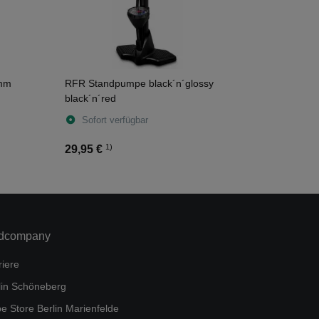
 mm
RFR Standpumpe black´n´glossy
black´n´red
Sofort verfügbar
1)
29,95 €
dcompany
riere
lin Schöneberg
e Store Berlin Marienfelde