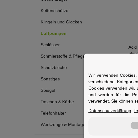
Kettenschützer
Klingeln und Glocken
Luftpumpen
Schlösser
Acid
blue
Schmierstoffe & Pflege
S
Schutzbleche
Wir verwenden Cookies, 
19,9
Sonstiges
verschiedene Kategorie
Cookies verwenden wir, 
Spiegel
und werden für die Pe
verwendet. Sie können se
Taschen & Körbe
Datenschutzerklärung
I
Telefonhalter
Werkzeuge & Montage