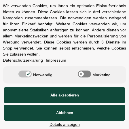
Datenschutz
Wir verwenden Cookies, um Ihnen ein optimales Einkaufserlebnis
bieten zu können. Diese Cookies lassen sich in drei verschiedene
Impressum
Kategorien zusammenfassen. Die notwendigen werden zwingend
Kontakt und Öffnungszeiten
für Ihren Einkauf benötigt. Weitere Cookies verwenden wir, um
anonymisierte Statistiken anfertigen zu können. Andere dienen vor
Versand und Zahlungsarten
allem Marketingzwecken und werden für die Personalisierung von
Widerrufsbelehrung
Werbung verwendet. Diese Cookies werden durch 3 Dienste im
Shop verwendet. Sie können selbst entscheiden, welche Cookies
Sie zulassen wollen.
Radcompany
Datenschutzerklärung
Impressum
Karriere
Notwendig
Marketing
Berlin Schöneberg
Cube Store Berlin Marienfelde
Alle akzeptieren
© Radcompany - Vervielfältigung oder Wiedergabe, auch auszugsweise, nur
mit Genehmigung.
Ablehnen
1)
2)
Alle Preise inkl. gesetzlicher USt., zzgl.
Versand
,
Unverbindliche
Preisempfehlung des Herstellers
Details anzeigen