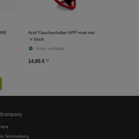
PURE
Acid Flaschenhalter HPP matt red
´n´black
Sofort verfügbar
1)
14,95 €
dcompany
riere
lin Schöneberg