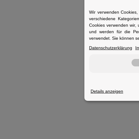
Wir verwenden Cookies, 
verschiedene Kategorie
Cookies verwenden wir, 
und werden für die Pe
verwendet. Sie können se
Datenschutzerklärung
I
CUBE
Hand
blac
S
16,9
Details anzeigen