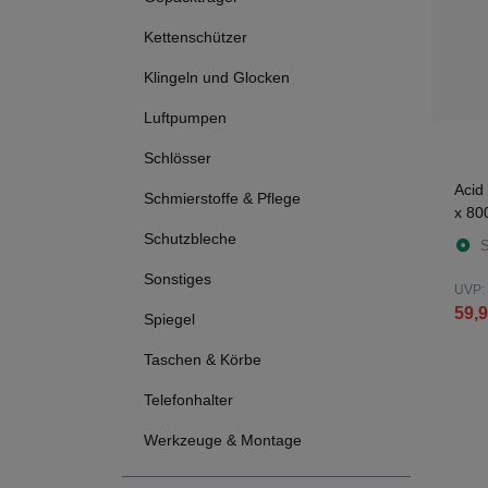
Kettenschützer
Klingeln und Glocken
Luftpumpen
Schlösser
Acid
Schmierstoffe & Pflege
x 80
Schutzbleche
S
Sonstiges
UVP:
59,9
Spiegel
Taschen & Körbe
Telefonhalter
Werkzeuge & Montage