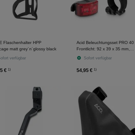
 Flaschenhalter HPP
Acid Beleuchtungsset PRO 40
cage matt grey´n´glossy black
Frontlicht: 92 x 39 x 35 mm,
Rücklicht: 26 x 44 x 24 mm bl
ofort verfügbar
Sofort verfügbar
1)
1)
5 €
54,95 €