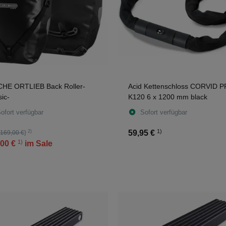
HE ORTLIEB Back Roller-
Acid Kettenschloss CORVID 
sic-
K120 6 x 1200 mm black
ofort verfügbar
Sofort verfügbar
1)
2)
59,95 €
169,00 €
}
1)
00 €
im Sale