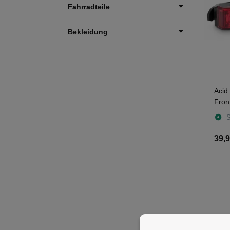
Fahrradteile
Bekleidung
Acid
Fron
Rück
S
39,9