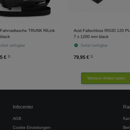
 Fahrradtasche TRUNK RILink
Acid Faltschloss RIGID 120 
 black
7 x 1200 mm black
ofort verfügbar
Sofort verfügbar
1)
1)
5 €
79,95 €
Weitere Artikel laden
Infocenter
Ra
AGB
Kar
Cookie Einstelungen
Ber