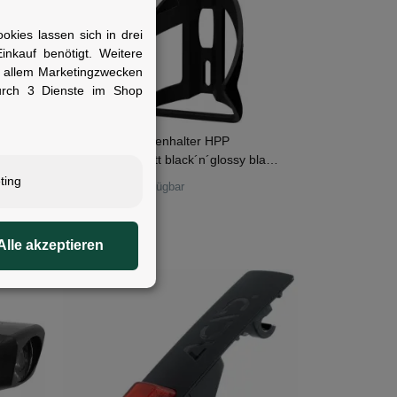
kies lassen sich in drei
nkauf benötigt. Weitere
r allem Marketingzwecken
urch 3 Dienste im Shop
CUBE Flaschenhalter HPP
black
Sidecage matt black´n´glossy black
rechts
ting
Sofort verfügbar
1)
16,95 €
Alle akzeptieren