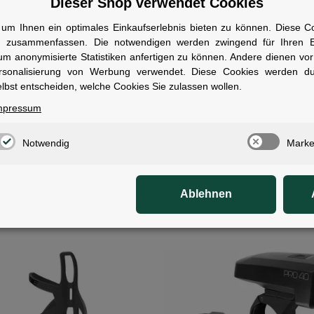
Dieser Shop verwendet Cookies
um Ihnen ein optimales Einkaufserlebnis bieten zu können. Diese Coo
n zusammenfassen. Die notwendigen werden zwingend für Ihren Ei
um anonymisierte Statistiken anfertigen zu können. Andere dienen vo
rsonalisierung von Werbung verwendet. Diese Cookies werden d
lbst entscheiden, welche Cookies Sie zulassen wollen.
mpressum
 Flaschenhalter HPP Left-
CUBE Flaschenhalter HPP
 Sidecage matt grey´n´glossy
Sidecage matt black´n´glossy 
k
links
Notwendig
Marke
ofort verfügbar
Sofort verfügbar
1)
1)
5 €
16,95 €
Ablehnen