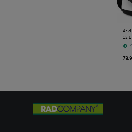
Acid
12 L
S
79,9