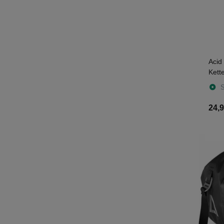
Acid
Kett
S
24,9