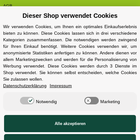
AGB
Dieser Shop verwendet Cookies
Cookie Einstelungen
Datenschutz
Wir verwenden Cookies, um Ihnen ein optimales Einkaufserlebnis
bieten zu können. Diese Cookies lassen sich in drei verschiedene
Impressum
Kategorien zusammenfassen. Die notwendigen werden zwingend
Kontakt und Öffnungszeiten
für Ihren Einkauf benötigt. Weitere Cookies verwenden wir, um
anonymisierte Statistiken anfertigen zu können. Andere dienen vor
Versand und Zahlungsarten
allem Marketingzwecken und werden für die Personalisierung von
Widerrufsbelehrung
Werbung verwendet. Diese Cookies werden durch 3 Dienste im
Shop verwendet. Sie können selbst entscheiden, welche Cookies
Sie zulassen wollen.
Radcompany
Datenschutzerklärung
Impressum
Karriere
Notwendig
Marketing
Berlin Schöneberg
Cube Store Berlin Marienfelde
Alle akzeptieren
© Radcompany - Vervielfältigung oder Wiedergabe, auch auszugsweise, nur
mit Genehmigung.