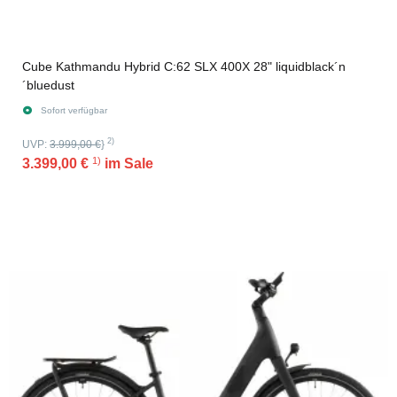
Cube Kathmandu Hybrid C:62 SLX 400X 28" liquidblack´n
´bluedust
Sofort verfügbar
2)
UVP:
3.999,00 €
}
1)
3.399,00 €
im Sale