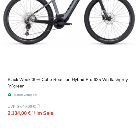
Black Week 30% Cube Reaction Hybrid Pro 625 Wh flashgrey
´n´green
Sofort verfügbar
2)
UVP:
3.049,00 €
}
1)
2.134,00 €
im Sale