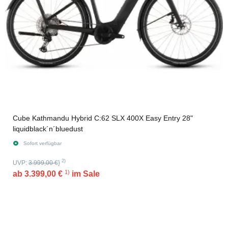
Cube Kathmandu Hybrid C:62 SLX 400X Easy Entry 28"
liquidblack´n´bluedust
Sofort verfügbar
2)
UVP:
3.999,00 €
}
1)
ab
3.399,00 €
im Sale