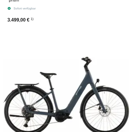
´prism
Sofort verfügbar
1)
3.499,00 €