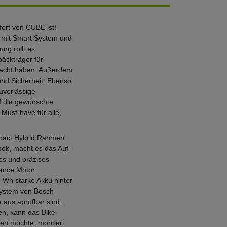
ort von CUBE ist!
 mit Smart System und
ng rollt es
päckträger für
dacht haben. Außerdem
 und Sicherheit. Ebenso
uverlässige
f die gewünschte
 Must-have für alle,
mpact Hybrid Rahmen
ook, macht es das Auf-
es und präzises
mance Motor
5 Wh starke Akku hinter
System von Bosch
 aus abrufbar sind.
sen, kann das Bike
men möchte, montiert