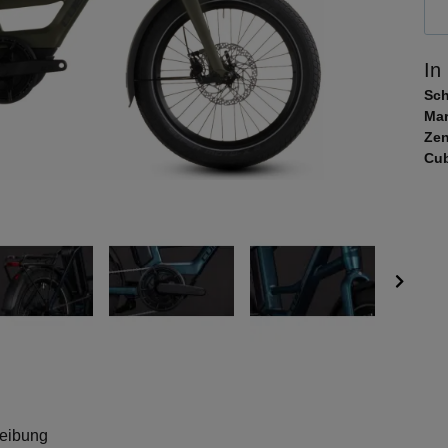
In
Sc
Mar
Zen
Cub
eibung