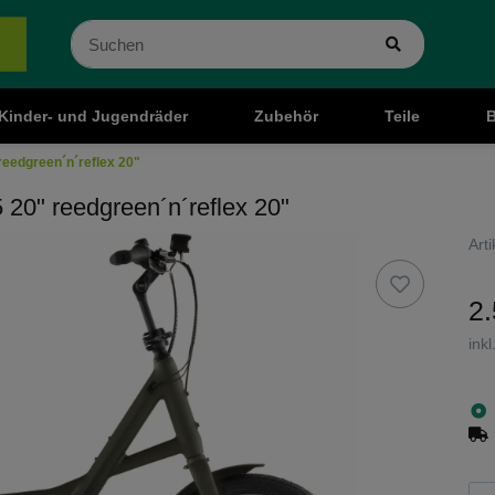
Kinder- und Jugendräder
Zubehör
Teile
B
eedgreen´n´reflex 20"
20" reedgreen´n´reflex 20"
Art
2.
ink