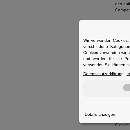
den opt
Campen
Wir verwenden Cookies, 
Merkm
verschiedene Kategorie
Cookies verwenden wir, 
und werden für die Pe
Artikelg
verwendet. Sie können se
Rücklich
Datenschutzerklärung
I
Scheinw
Remote
Akku:
Reifen:
Details anzeigen
Nabenrit
Glocke: