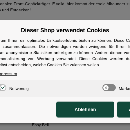
ionalen Front-Gepäckträger. E voilà, hier kommt der coole Allrounder
 und Entdecken!
Dieser Shop verwendet Cookies
um Ihnen ein optimales Einkaufserlebnis bieten zu können. Diese Coo
ale
n zusammenfassen. Die notwendigen werden zwingend für Ihren Ei
um anonymisierte Statistiken anfertigen zu können. Andere dienen vo
rsonalisierung von Werbung verwendet. Diese Cookies werden d
ewicht:
23,99
kg
lbst entscheiden, welche Cookies Sie zulassen wollen.
t:
ACID Mudguard Rear Light PRO-E, 12V, DC
mpressum
erfer:
ACID Front Light PRO-E 60 X-Connect, 12V, DC
Notwendig
Marke
:
Bosch Purion 200 with Integrated Display
Bosch PowerPack 545
Schwalbe Super Moto-X, Double Defense, 62-406
Ablehnen
zel:
Shimano Nexus CS-C7000, 24T
Easy Bell