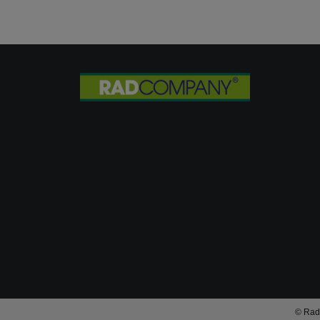
© Rad