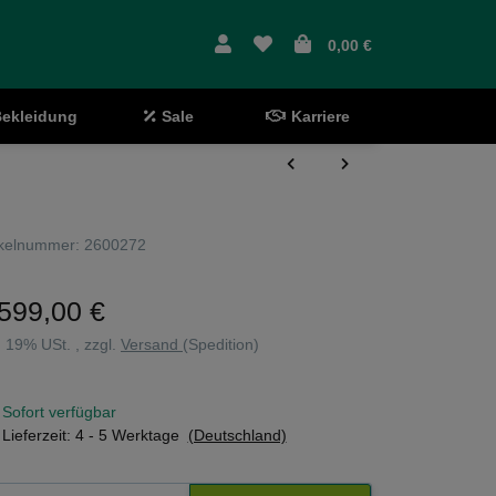
0,00 €
ekleidung
Sale
Karriere
ikelnummer:
2600272
599,00 €
l. 19% USt. , zzgl.
Versand
(Spedition)
Sofort verfügbar
Lieferzeit:
4 - 5 Werktage
(Deutschland)