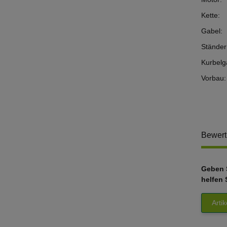
Kette:
Gabel:
Ständer
Kurbelga
Vorbau:
Bewer
Geben S
helfen 
Arti