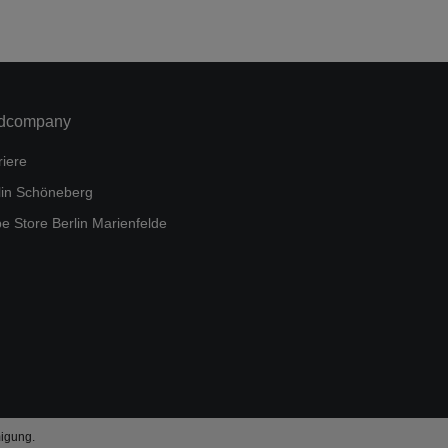
dcompany
riere
lin Schöneberg
e Store Berlin Marienfelde
igung.