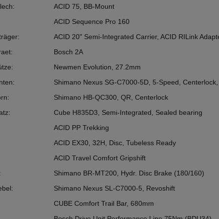
lech:
ACID 75, BB-Mount
ACID Sequence Pro 160
räger:
ACID 20" Semi-Integrated Carrier, ACID RILink Adapt
aet:
Bosch 2A
ütze:
Newmen Evolution, 27.2mm
nten:
Shimano Nexus SG-C7000-5D, 5-Speed, Centerlock,
rn:
Shimano HB-QC300, QR, Centerlock
atz:
Cube H835D3, Semi-Integrated, Sealed bearing
ACID PP Trekking
ACID EX30, 32H, Disc, Tubeless Ready
ACID Travel Comfort Gripshift
:
Shimano BR-MT200, Hydr. Disc Brake (180/160)
ebel:
Shimano Nexus SL-C7000-5, Revoshift
CUBE Comfort Trail Bar, 680mm
Bosch Drive Unit Performance Line 75Nm (BDU34)