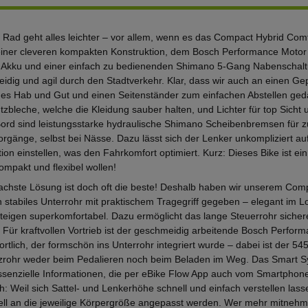
 Rad geht alles leichter – vor allem, wenn es das Compact Hybrid Comf
iner cleveren kompakten Konstruktion, dem Bosch Performance Motor
Akku und einer einfach zu bedienenden Shimano 5-Gang Nabenschaltu
idig und agil durch den Stadtverkehr. Klar, dass wir auch an einen Ge
hes Hab und Gut und einen Seitenständer zum einfachen Abstellen ge
tzbleche, welche die Kleidung sauber halten, und Lichter für top Sicht
Bord sind leistungsstarke hydraulische Shimano Scheibenbremsen für z
rgänge, selbst bei Nässe. Dazu lässt sich der Lenker unkompliziert au
tion einstellen, was den Fahrkomfort optimiert. Kurz: Dieses Bike ist ein
ompakt und flexibel wollen!
fachste Lösung ist doch oft die beste! Deshalb haben wir unserem Co
n stabiles Unterrohr mit praktischem Tragegriff gegeben – elegant im L
teigen superkomfortabel. Dazu ermöglicht das lange Steuerrohr sicher
 Für kraftvollen Vortrieb ist der geschmeidig arbeitende Bosch Perfor
rtlich, der formschön ins Unterrohr integriert wurde – dabei ist der 54
zrohr weder beim Pedalieren noch beim Beladen im Weg. Das Smart 
 essenzielle Informationen, die per eBike Flow App auch vom Smartphone
h: Weil sich Sattel- und Lenkerhöhe schnell und einfach verstellen las
uell an die jeweilige Körpergröße angepasst werden. Wer mehr mitneh