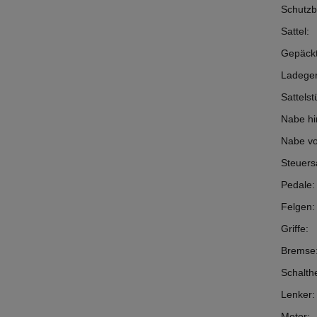
Schutzb
Sattel:
Gepäckt
Ladeger
Sattelst
Nabe hi
Nabe vo
Steuers
Pedale:
Felgen:
Griffe:
Bremse
Schalth
Lenker:
Motor: