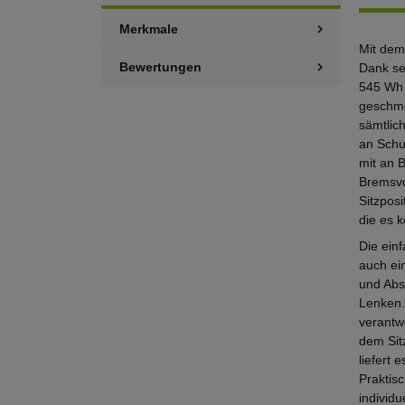
Merkmale
Mit dem
Bewertungen
Dank se
545 Wh 
geschme
sämtlic
an Schu
mit an 
Bremsvo
Sitzposi
die es k
Die ein
auch ei
und Abs
Lenken.
verantwo
dem Sit
liefert
Praktisc
individ