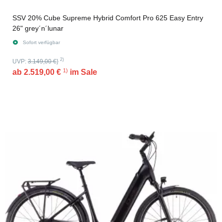
SSV 20% Cube Supreme Hybrid Comfort Pro 625 Easy Entry
26" grey´n´lunar
Sofort verfügbar
2)
UVP:
3.149,00 €
}
1)
ab
2.519,00 €
im Sale