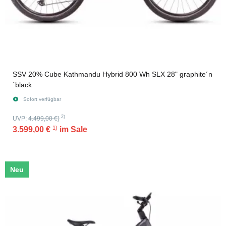
SSV 20% Cube Kathmandu Hybrid 800 Wh SLX 28" graphite´n
´black
Sofort verfügbar
2)
UVP:
4.499,00 €
}
1)
3.599,00 €
im Sale
Neu