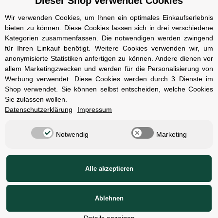
Dieser Shop verwendet Cookies
Cookie Einstelungen
Datenschutz
Wir verwenden Cookies, um Ihnen ein optimales Einkaufserlebnis
bieten zu können. Diese Cookies lassen sich in drei verschiedene
Impressum
Kategorien zusammenfassen. Die notwendigen werden zwingend
Kontakt und Öffnungszeiten
für Ihren Einkauf benötigt. Weitere Cookies verwenden wir, um
anonymisierte Statistiken anfertigen zu können. Andere dienen vor
Versand und Zahlungsarten
allem Marketingzwecken und werden für die Personalisierung von
Widerrufsbelehrung
Werbung verwendet. Diese Cookies werden durch 3 Dienste im
Shop verwendet. Sie können selbst entscheiden, welche Cookies
Sie zulassen wollen.
Radcompany
Datenschutzerklärung
Impressum
Karriere
Notwendig
Marketing
Berlin Schöneberg
Cube Store Berlin Marienfelde
Alle akzeptieren
© Radcompany - Vervielfältigung oder Wiedergabe, auch auszugsweise, nur
mit Genehmigung.
Ablehnen
1)
2)
Alle Preise inkl. gesetzlicher USt., zzgl.
Versand
,
Unverbindliche
Preisempfehlung des Herstellers