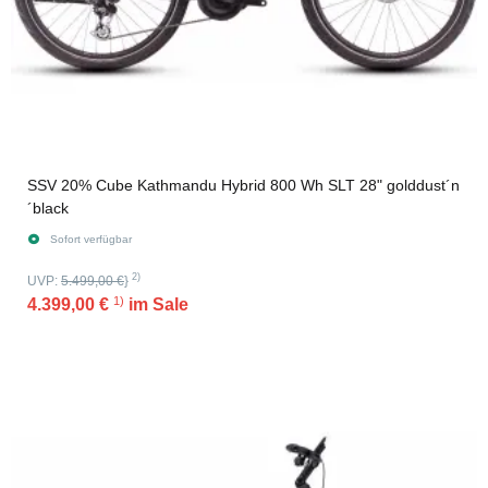
SSV 20% Cube Kathmandu Hybrid 800 Wh SLT 28" golddust´n
´black
Sofort verfügbar
2)
UVP:
5.499,00 €
}
1)
4.399,00 €
im Sale