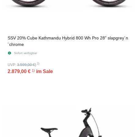
SSV 20% Cube Kathmandu Hybrid 800 Wh Pro 28" slapgrey´n
´chrome
Sofort verfügbar
2)
UVP:
3.599,00 €
}
1)
2.879,00 €
im Sale