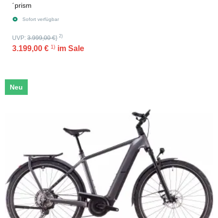
´prism
Sofort verfügbar
2)
UVP:
3.999,00 €
}
1)
3.199,00 €
im Sale
Neu