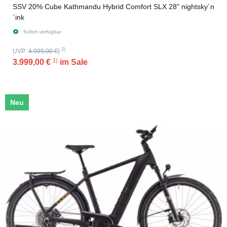
SSV 20% Cube Kathmandu Hybrid Comfort SLX 28" nightsky´n
´ink
Sofort verfügbar
2)
UVP:
4.999,00 €
}
1)
3.999,00 €
im Sale
Neu