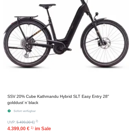
SSV 20% Cube Kathmandu Hybrid SLT Easy Entry 28"
golddust´n´black
Sofort verfügbar
2)
UVP:
5.499,00 €
}
1)
4.399,00 €
im Sale