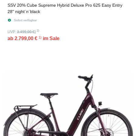
SSV 20% Cube Supreme Hybrid Deluxe Pro 625 Easy Entry
28" night´n´black
Sofort verfügbar
2)
UVP:
3.499,00 €
}
1)
ab
2.799,00 €
im Sale