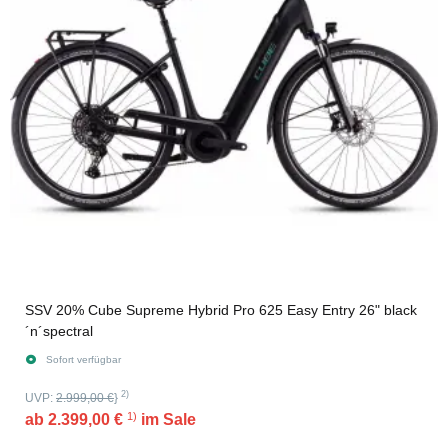
SSV 20% Cube Supreme Hybrid Pro 625 Easy Entry 26" black
´n´spectral
Sofort verfügbar
2)
UVP:
2.999,00 €
}
1)
ab
2.399,00 €
im Sale