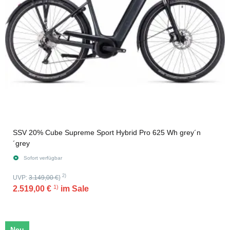
SSV 20% Cube Supreme Sport Hybrid Pro 625 Wh grey´n
´grey
Sofort verfügbar
2)
UVP:
3.149,00 €
}
1)
2.519,00 €
im Sale
Neu