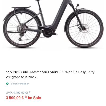
SSV 20% Cube Kathmandu Hybrid 800 Wh SLX Easy Entry
28" graphite´n´black
Sofort verfügbar
2)
UVP:
4.499,00 €
}
1)
3.599,00 €
im Sale