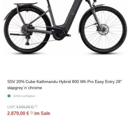
SSV 20% Cube Kathmandu Hybrid 800 Wh Pro Easy Entry 28"
slapgrey´n´chrome
Sofort verfügbar
2)
UVP:
3.599,00 €
}
1)
2.879,00 €
im Sale