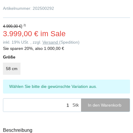
Artikelnummer:
202500292
2)
4.999,00 €
}
3.999,00 €
im Sale
inkl. 19% USt. , zzgl.
Versand
(Spedition)
Sie sparen
20%
, also
1.000,00 €
Größe
58 cm
x
Wählen Sie bitte die gewünschte Variation aus.
Stk
In den Warenkorb
Beschreibung