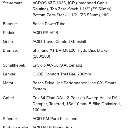
Steuersatz:
ACROS AZF-1035, ICR (Integrated Cable
Routing), Top Zero-Stack 1 1/2" (ZS 56mm),
Bottom Zero-Stack 1 1/2" (ZS 56mm), HIC
Batterie:
Bosch PowerTube
Pedale:
ACID PP MTB
Griffe:
ACID Travel Comfort Gripshift
Bremse:
Shimano XT BR-M8120, Hydr. Disc Brake
(180/180)
Schalthebel:
Enviolo AC-CLIQ Automatiq
Lenker:
CUBE Comfort Trail Bar, 700mm
Motor:
Bosch Drive Unit Performance Line CX, Smart
System
Gabel:
Fox 34 Float AWL, 2-Position Sweep-Adjust RAIL
Damper, Tapered, 15x110mm, E-Bike Optimized,
100mm
Ständer:
ACID FM Pure Kickstand
Kurbelgarnitur:
ACID MTB Hybrid Pro