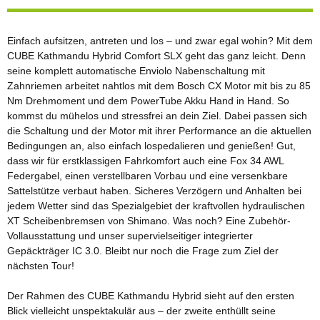
Einfach aufsitzen, antreten und los – und zwar egal wohin? Mit dem
CUBE Kathmandu Hybrid Comfort SLX geht das ganz leicht. Denn
seine komplett automatische Enviolo Nabenschaltung mit
Zahnriemen arbeitet nahtlos mit dem Bosch CX Motor mit bis zu 85
Nm Drehmoment und dem PowerTube Akku Hand in Hand. So
kommst du mühelos und stressfrei an dein Ziel. Dabei passen sich
die Schaltung und der Motor mit ihrer Performance an die aktuellen
Bedingungen an, also einfach lospedalieren und genießen! Gut,
dass wir für erstklassigen Fahrkomfort auch eine Fox 34 AWL
Federgabel, einen verstellbaren Vorbau und eine versenkbare
Sattelstütze verbaut haben. Sicheres Verzögern und Anhalten bei
jedem Wetter sind das Spezialgebiet der kraftvollen hydraulischen
XT Scheibenbremsen von Shimano. Was noch? Eine Zubehör-
Vollausstattung und unser supervielseitiger integrierter
Gepäckträger IC 3.0. Bleibt nur noch die Frage zum Ziel der
nächsten Tour!
Der Rahmen des CUBE Kathmandu Hybrid sieht auf den ersten
Blick vielleicht unspektakulär aus – der zweite enthüllt seine