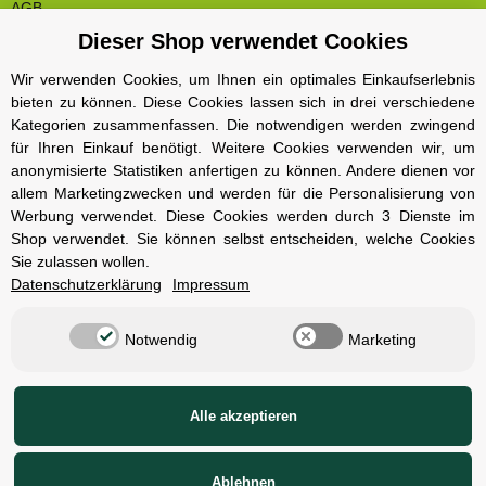
AGB
Dieser Shop verwendet Cookies
Cookie Einstelungen
Datenschutz
Wir verwenden Cookies, um Ihnen ein optimales Einkaufserlebnis
bieten zu können. Diese Cookies lassen sich in drei verschiedene
Impressum
Kategorien zusammenfassen. Die notwendigen werden zwingend
Kontakt und Öffnungszeiten
für Ihren Einkauf benötigt. Weitere Cookies verwenden wir, um
anonymisierte Statistiken anfertigen zu können. Andere dienen vor
Versand und Zahlungsarten
allem Marketingzwecken und werden für die Personalisierung von
Widerrufsbelehrung
Werbung verwendet. Diese Cookies werden durch 3 Dienste im
Shop verwendet. Sie können selbst entscheiden, welche Cookies
Sie zulassen wollen.
Radcompany
Datenschutzerklärung
Impressum
Karriere
Notwendig
Marketing
Berlin Schöneberg
Cube Store Berlin Marienfelde
Alle akzeptieren
© Radcompany - Vervielfältigung oder Wiedergabe, auch auszugsweise, nur
mit Genehmigung.
Ablehnen