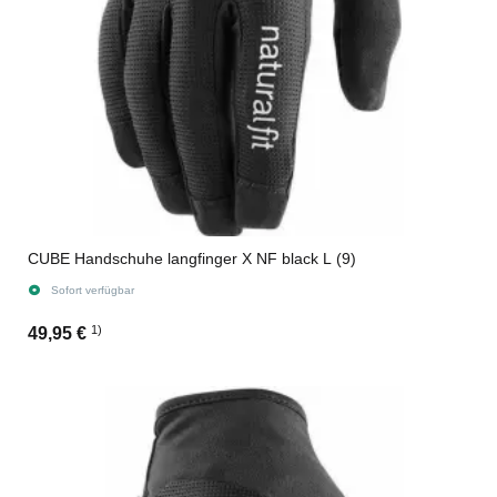
CUBE Handschuhe langfinger X NF black L (9)
Sofort verfügbar
1)
49,95 €