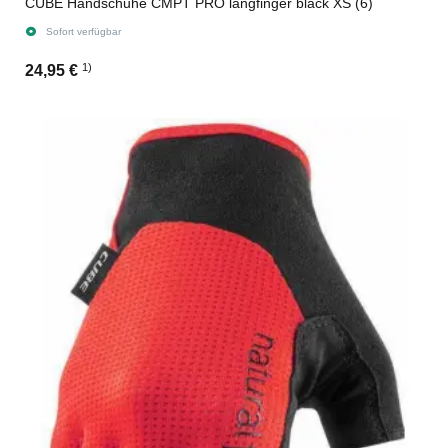
CUBE Handschuhe CMPT PRO langfinger black XS (6)
Sofort verfügbar
1)
24,95 €