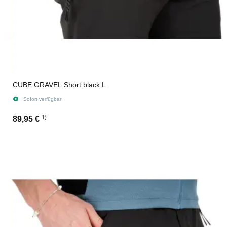
CUBE GRAVEL Short black L
Sofort verfügbar
1)
89,95 €