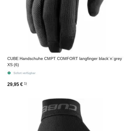
CUBE Handschuhe CMPT COMFORT langfinger black´n´grey
XS (6)
Sofort verfügbar
1)
29,95 €