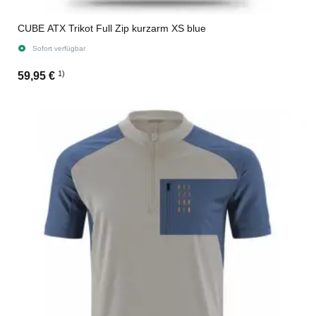
CUBE ATX Trikot Full Zip kurzarm XS blue
Sofort verfügbar
1)
59,95 €