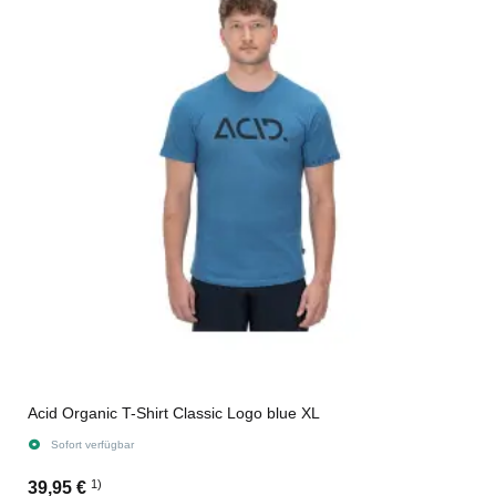
Acid Organic T-Shirt Classic Logo blue XL
Sofort verfügbar
1)
39,95 €