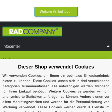
Weitere Artikel laden
Infocenter
AGB
Dieser Shop verwendet Cookies
Cookie Einstelungen
Datenschutz
Wir verwenden Cookies, um Ihnen ein optimales Einkaufserlebnis
bieten zu können. Diese Cookies lassen sich in drei verschiedene
Impressum
Kategorien zusammenfassen. Die notwendigen werden zwingend
Kontakt und Öffnungszeiten
für Ihren Einkauf benötigt. Weitere Cookies verwenden wir, um
anonymisierte Statistiken anfertigen zu können. Andere dienen vor
Versand und Zahlungsarten
allem Marketingzwecken und werden für die Personalisierung von
Widerrufsbelehrung
Werbung verwendet. Diese Cookies werden durch 3 Dienste im