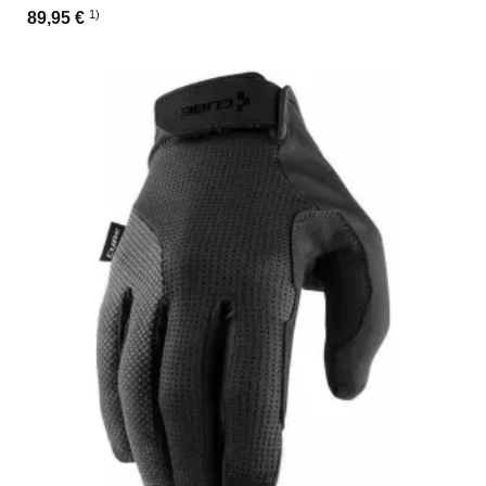
1)
89,95 €