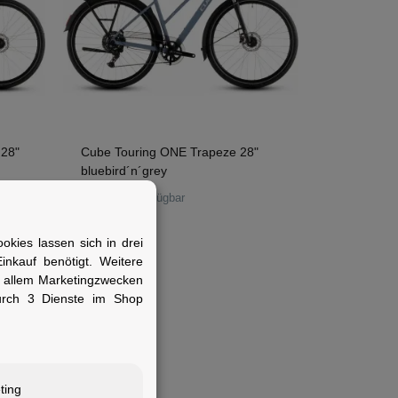
 28"
Cube Touring ONE Trapeze 28"
bluebird´n´grey
Sofort verfügbar
1)
649,00 €
kies lassen sich in drei
nkauf benötigt. Weitere
r allem Marketingzwecken
urch 3 Dienste im Shop
ting