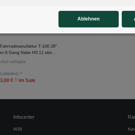
Ablehnen
en 8 Gang Nabe HS 11 ebony
ofort verfügbar
2)
1.199,00 €
}
1)
3,00 €
im Sale
Infocenter
Ra
AGB
Kar