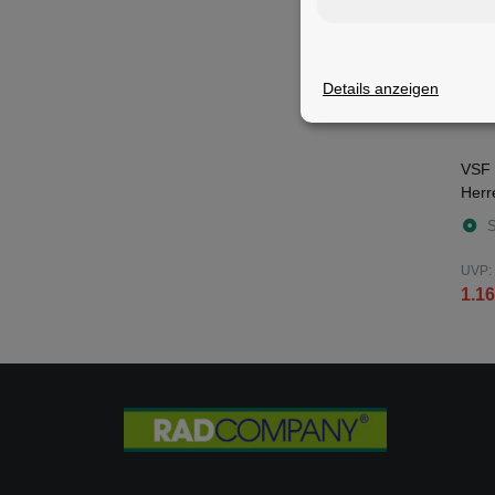
Details anzeigen
VSF Fahrradmanufaktur T-100 28"
Herr
matt
S
UVP:
1.16