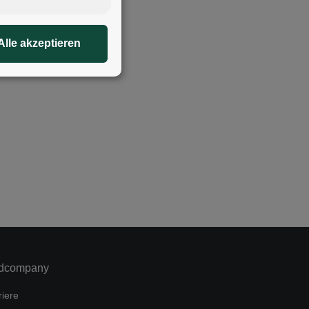
Alle akzeptieren
dcompany
riere