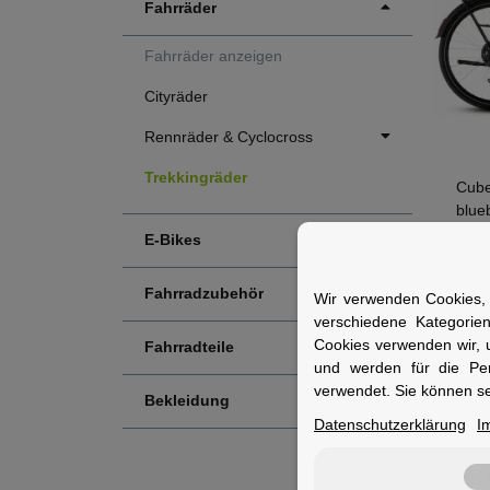
Fahrräder
Fahrräder anzeigen
Cityräder
Rennräder & Cyclocross
Trekkingräder
Cube
blue
E-Bikes
S
649,
Fahrradzubehör
Wir verwenden Cookies, 
verschiedene Kategorie
Cookies verwenden wir, 
Fahrradteile
und werden für die Pe
verwendet. Sie können se
Bekleidung
Datenschutzerklärung
I