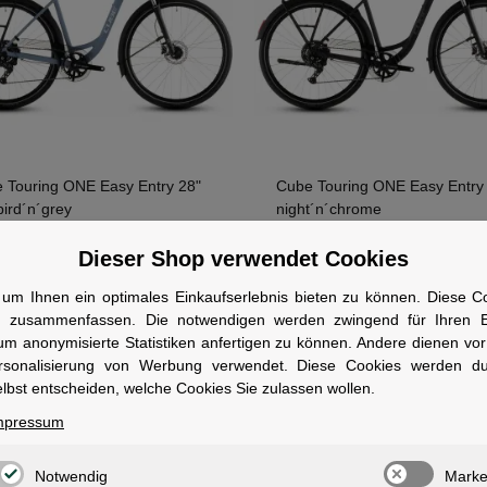
 Touring ONE Easy Entry 28"
Cube Touring ONE Easy Entry
bird´n´grey
night´n´chrome
ofort verfügbar
Sofort verfügbar
Dieser Shop verwendet Cookies
1)
1)
00 €
649,00 €
um Ihnen ein optimales Einkaufserlebnis bieten zu können. Diese Coo
n zusammenfassen. Die notwendigen werden zwingend für Ihren Ei
um anonymisierte Statistiken anfertigen zu können. Andere dienen vo
rsonalisierung von Werbung verwendet. Diese Cookies werden d
lbst entscheiden, welche Cookies Sie zulassen wollen.
mpressum
Notwendig
Marke