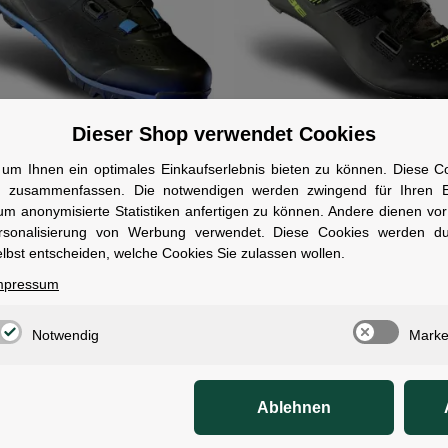
Dieser Shop verwendet Cookies
um Ihnen ein optimales Einkaufserlebnis bieten zu können. Diese Coo
E Schuhe MTB PEAK PRO EU
CUBE Schuhe RD SYDRIX EU
n zusammenfassen. Die notwendigen werden zwingend für Ihren Ei
lack´n´blue
black´n´lime
um anonymisierte Statistiken anfertigen zu können. Andere dienen vo
ofort verfügbar
Sofort verfügbar
rsonalisierung von Werbung verwendet. Diese Cookies werden d
lbst entscheiden, welche Cookies Sie zulassen wollen.
1)
2)
95 €
UVP:
109,95 €
}
1)
mpressum
55,00 €
im Sale
Notwendig
Marke
Ablehnen