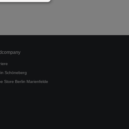
dcompany
riere
lin Schöneberg
e Store Berlin Marienfelde