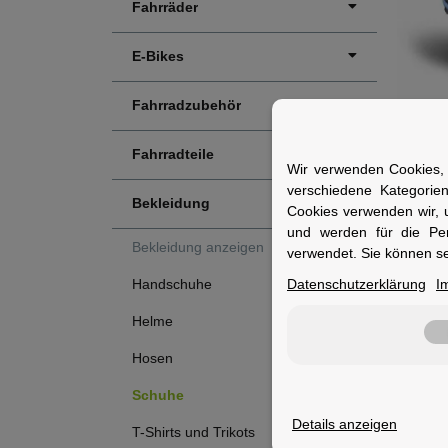
Fahrräder
E-Bikes
Fahrradzubehör
Fahrradteile
Wir verwenden Cookies, 
CUB
verschiedene Kategorie
44 b
Bekleidung
Cookies verwenden wir, 
S
und werden für die Pe
Bekleidung anzeigen
verwendet. Sie können se
149,
Datenschutzerklärung
I
Handschuhe
Helme
Hosen
Schuhe
Details anzeigen
T-Shirts und Trikots