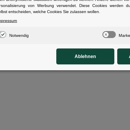
rsonalisierung von Werbung verwendet. Diese Cookies werden d
Widerrufsbelehrung
lbst entscheiden, welche Cookies Sie zulassen wollen.
mpressum
company - Vervielfältigung oder Wiedergabe, auch auszugsweise, nur mit Genehm
Notwendig
Marke
2)
ise inkl. gesetzlicher USt., zzgl.
Versand
,
Unverbindliche Preisempfehlung des He
Ablehnen