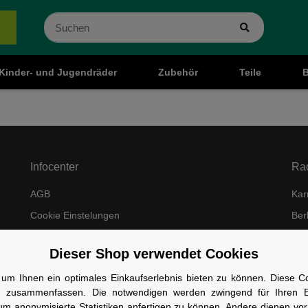
Kinder- und Jugendräder
Zubehör
Teile
B
Infocenter
Ra
AGB
Kar
Cookie Einstelungen
Ber
Datenschutz
Cub
Dieser Shop verwendet Cookies
Impressum
um Ihnen ein optimales Einkaufserlebnis bieten zu können. Diese Coo
Kontakt und Öffnungszeiten
n zusammenfassen. Die notwendigen werden zwingend für Ihren Ei
Versand und Zahlungsarten
um anonymisierte Statistiken anfertigen zu können. Andere dienen vo