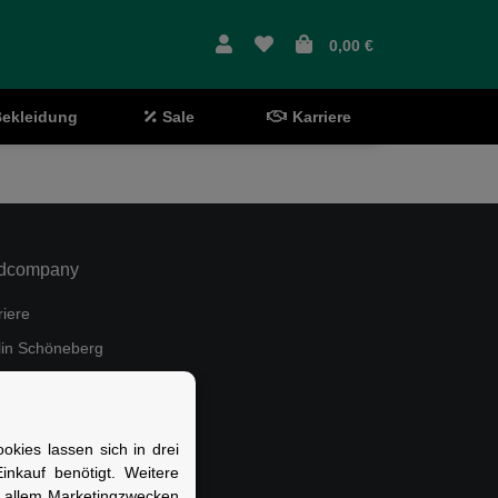
0,00 €
ekleidung
Sale
Karriere
dcompany
riere
lin Schöneberg
e Store Berlin Marienfelde
kies lassen sich in drei
nkauf benötigt. Weitere
r allem Marketingzwecken