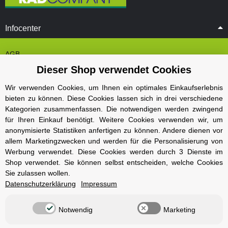
Infocenter
AGB
Dieser Shop verwendet Cookies
Cookie Einstelungen
Datenschutz
Wir verwenden Cookies, um Ihnen ein optimales Einkaufserlebnis
bieten zu können. Diese Cookies lassen sich in drei verschiedene
Impressum
Kategorien zusammenfassen. Die notwendigen werden zwingend
Kontakt und Öffnungszeiten
für Ihren Einkauf benötigt. Weitere Cookies verwenden wir, um
anonymisierte Statistiken anfertigen zu können. Andere dienen vor
Versand und Zahlungsarten
allem Marketingzwecken und werden für die Personalisierung von
Widerrufsbelehrung
Werbung verwendet. Diese Cookies werden durch 3 Dienste im
Shop verwendet. Sie können selbst entscheiden, welche Cookies
Sie zulassen wollen.
Radcompany
Datenschutzerklärung
Impressum
Karriere
Notwendig
Marketing
Berlin Schöneberg