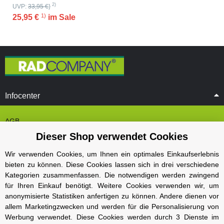
2)
UVP:
33,95 €
}
1)
25,95 €
im Sale
Infocenter
AGB
Dieser Shop verwendet Cookies
Cookie Einstelungen
Datenschutz
Wir verwenden Cookies, um Ihnen ein optimales Einkaufserlebnis
bieten zu können. Diese Cookies lassen sich in drei verschiedene
Impressum
Kategorien zusammenfassen. Die notwendigen werden zwingend
Kontakt und Öffnungszeiten
für Ihren Einkauf benötigt. Weitere Cookies verwenden wir, um
anonymisierte Statistiken anfertigen zu können. Andere dienen vor
Versand und Zahlungsarten
allem Marketingzwecken und werden für die Personalisierung von
Widerrufsbelehrung
Werbung verwendet. Diese Cookies werden durch 3 Dienste im