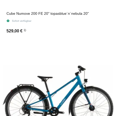
Cube Numove 200 FE 20" topasblue´n´nebula 20"
Sofort verfügbar
1)
529,00 €