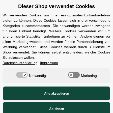
Dieser Shop verwendet Cookies
Cookie Einstelungen
Datenschutz
Wir verwenden Cookies, um Ihnen ein optimales Einkaufserlebnis
bieten zu können. Diese Cookies lassen sich in drei verschiedene
Impressum
Kategorien zusammenfassen. Die notwendigen werden zwingend
Kontakt und Öffnungszeiten
für Ihren Einkauf benötigt. Weitere Cookies verwenden wir, um
anonymisierte Statistiken anfertigen zu können. Andere dienen vor
Versand und Zahlungsarten
allem Marketingzwecken und werden für die Personalisierung von
Widerrufsbelehrung
Werbung verwendet. Diese Cookies werden durch 3 Dienste im
Shop verwendet. Sie können selbst entscheiden, welche Cookies
Sie zulassen wollen.
Radcompany
Datenschutzerklärung
Impressum
Karriere
Notwendig
Marketing
Berlin Schöneberg
Cube Store Berlin Marienfelde
Alle akzeptieren
© Radcompany - Vervielfältigung oder Wiedergabe, auch auszugsweise, nur
mit Genehmigung.
Ablehnen
1)
2)