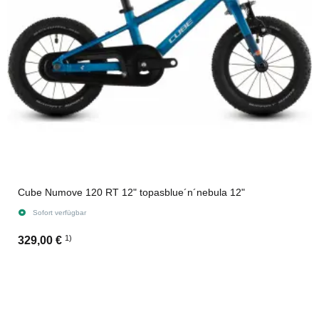
Cube Numove 120 RT 12" topasblue´n´nebula 12"
Sofort verfügbar
1)
329,00 €