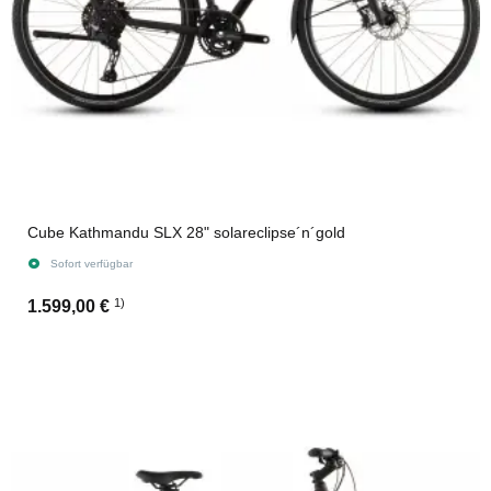
Cube Kathmandu SLX 28" solareclipse´n´gold
Sofort verfügbar
1)
1.599,00 €