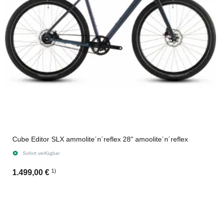
Cube Editor SLX ammolite´n´reflex 28" amoolite´n´reflex
Sofort verfügbar
1)
1.499,00 €