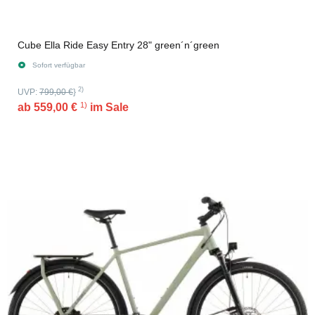
Cube Ella Ride Easy Entry 28" green´n´green
Sofort verfügbar
2)
UVP:
799,00 €
}
1)
ab
559,00 €
im Sale