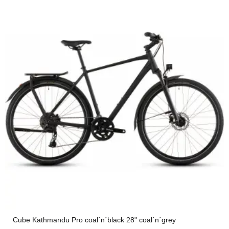
Cube Kathmandu Pro coal´n´black 28" coal´n´grey