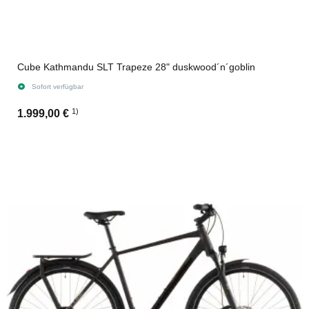
Cube Kathmandu SLT Trapeze 28" duskwood´n´goblin
Sofort verfügbar
1)
1.999,00 €