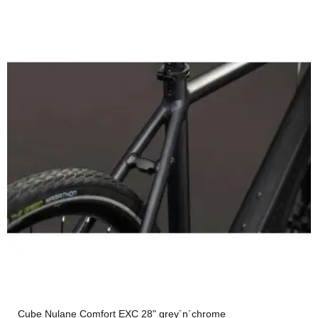
Cube Nulane Comfort EXC 28" grey´n´chrome