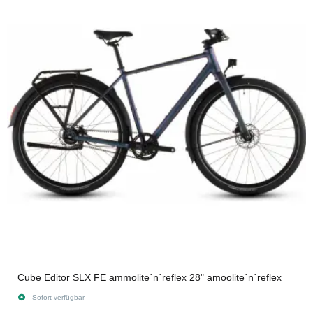
Cube Editor SLX FE ammolite´n´reflex 28" amoolite´n´reflex
Sofort verfügbar