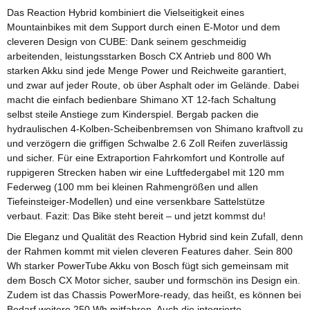
Das Reaction Hybrid kombiniert die Vielseitigkeit eines
Mountainbikes mit dem Support durch einen E-Motor und dem
cleveren Design von CUBE: Dank seinem geschmeidig
arbeitenden, leistungsstarken Bosch CX Antrieb und 800 Wh
starken Akku sind jede Menge Power und Reichweite garantiert,
und zwar auf jeder Route, ob über Asphalt oder im Gelände. Dabei
macht die einfach bedienbare Shimano XT 12-fach Schaltung
selbst steile Anstiege zum Kinderspiel. Bergab packen die
hydraulischen 4-Kolben-Scheibenbremsen von Shimano kraftvoll zu
und verzögern die griffigen Schwalbe 2.6 Zoll Reifen zuverlässig
und sicher. Für eine Extraportion Fahrkomfort und Kontrolle auf
ruppigeren Strecken haben wir eine Luftfedergabel mit 120 mm
Federweg (100 mm bei kleinen Rahmengrößen und allen
Tiefeinsteiger-Modellen) und eine versenkbare Sattelstütze
verbaut. Fazit: Das Bike steht bereit – und jetzt kommst du!
Die Eleganz und Qualität des Reaction Hybrid sind kein Zufall, denn
der Rahmen kommt mit vielen cleveren Features daher. Sein 800
Wh starker PowerTube Akku von Bosch fügt sich gemeinsam mit
dem Bosch CX Motor sicher, sauber und formschön ins Design ein.
Zudem ist das Chassis PowerMore-ready, das heißt, es können bei
Bedarf weitere 250 Wh mitfahren. Auch die integrierte