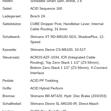
Reifen:
Schwalbe Smart Sam, Active, 2.6
Sattel:
ACID Sequence 160
Ladegeraet:
Bosch 2A
Sattelstütze:
CUBE Dropper Post, Handlebar Lever, Internal
Cable Routing, 31.6mm
Schaltwerk:
Shimano XT RD-M8100-SGS, ShadowPlus, 12-
Speed
Kassette:
Shimano Deore CS-M6100, 10-51T
Steuersatz:
ACROS AZF-1034, ICR (Integrated Cable
Routing), Top Zero-Stack 1 1/2" (ZS 56mm),
Bottom Zero-Stack 1 1/2" (ZS 56mm), X-Connect
Interface
Pedale:
ACID PP Trekking
Griffe:
ACID Hybrid Perform
Bremse:
Shimano BR-MT420, Hydr. Disc Brake (203/203)
Schalthebel:
Shimano Deore SL-M6100-IR, Direct Attach