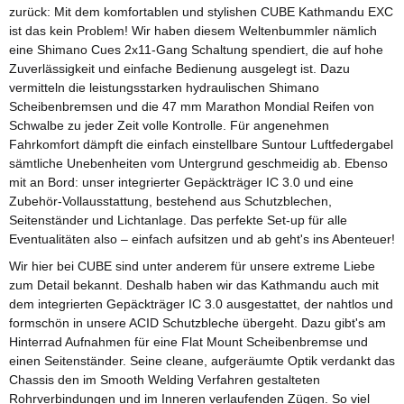
zurück: Mit dem komfortablen und stylishen CUBE Kathmandu EXC
ist das kein Problem! Wir haben diesem Weltenbummler nämlich
eine Shimano Cues 2x11-Gang Schaltung spendiert, die auf hohe
Zuverlässigkeit und einfache Bedienung ausgelegt ist. Dazu
vermitteln die leistungsstarken hydraulischen Shimano
Scheibenbremsen und die 47 mm Marathon Mondial Reifen von
Schwalbe zu jeder Zeit volle Kontrolle. Für angenehmen
Fahrkomfort dämpft die einfach einstellbare Suntour Luftfedergabel
sämtliche Unebenheiten vom Untergrund geschmeidig ab. Ebenso
mit an Bord: unser integrierter Gepäckträger IC 3.0 und eine
Zubehör-Vollausstattung, bestehend aus Schutzblechen,
Seitenständer und Lichtanlage. Das perfekte Set-up für alle
Eventualitäten also – einfach aufsitzen und ab geht's ins Abenteuer!
Wir hier bei CUBE sind unter anderem für unsere extreme Liebe
zum Detail bekannt. Deshalb haben wir das Kathmandu auch mit
dem integrierten Gepäckträger IC 3.0 ausgestattet, der nahtlos und
formschön in unsere ACID Schutzbleche übergeht. Dazu gibt's am
Hinterrad Aufnahmen für eine Flat Mount Scheibenbremse und
einen Seitenständer. Seine cleane, aufgeräumte Optik verdankt das
Chassis den im Smooth Welding Verfahren gestalteten
Rohrverbindungen und im Inneren verlaufenden Zügen. So viel