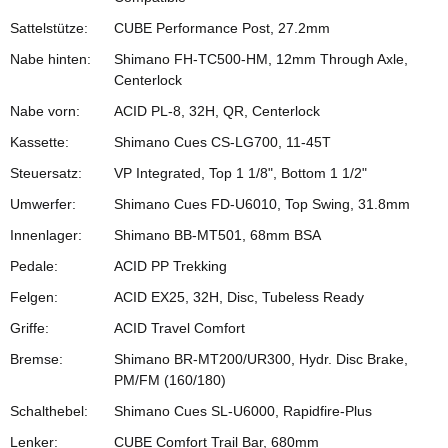
Sattelstütze:
CUBE Performance Post, 27.2mm
Nabe hinten:
Shimano FH-TC500-HM, 12mm Through Axle,
Centerlock
Nabe vorn:
ACID PL-8, 32H, QR, Centerlock
Kassette:
Shimano Cues CS-LG700, 11-45T
Steuersatz:
VP Integrated, Top 1 1/8", Bottom 1 1/2"
Umwerfer:
Shimano Cues FD-U6010, Top Swing, 31.8mm
Innenlager:
Shimano BB-MT501, 68mm BSA
Pedale:
ACID PP Trekking
Felgen:
ACID EX25, 32H, Disc, Tubeless Ready
Griffe:
ACID Travel Comfort
Bremse:
Shimano BR-MT200/UR300, Hydr. Disc Brake,
PM/FM (160/180)
Schalthebel:
Shimano Cues SL-U6000, Rapidfire-Plus
Lenker:
CUBE Comfort Trail Bar, 680mm