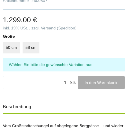
Artikelnummer:
2600507
1.299,00 €
inkl. 19% USt. , zzgl.
Versand
(Spedition)
Größe
50 cm
58 cm
x
Wählen Sie bitte die gewünschte Variation aus.
Stk
In den Warenkorb
Beschreibung
Vom Großstadtdschungel auf abgelegene Bergpässe – und wieder