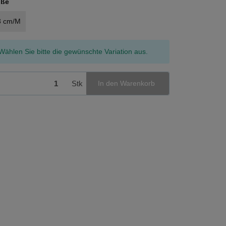
öße
3 cm/M
x
Wählen Sie bitte die gewünschte Variation aus.
Stk
In den Warenkorb