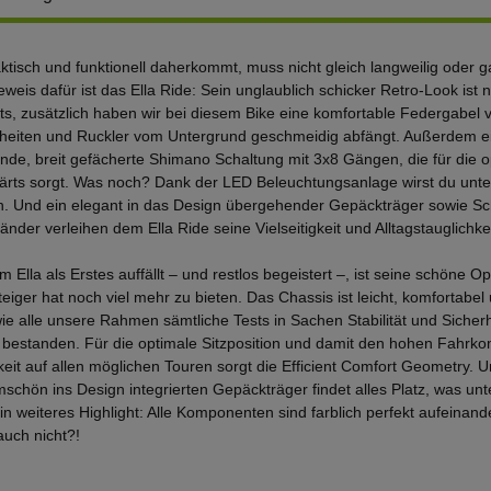
ktisch und funktionell daherkommt, muss nicht gleich langweilig oder g
weis dafür ist das Ella Ride: Sein unglaublich schicker Retro-Look ist 
hts, zusätzlich haben wir bei diesem Bike eine komfortable Federgabel v
eiten und Ruckler vom Untergrund geschmeidig abfängt. Außerdem ei
nde, breit gefächerte Shimano Schaltung mit 3x8 Gängen, die für die
ärts sorgt. Was noch? Dank der LED Beleuchtungsanlage wirst du unt
. Und ein elegant in das Design übergehender Gepäckträger sowie Sc
änder verleihen dem Ella Ride seine Vielseitigkeit und Alltagstauglichkei
 Ella als Erstes auffällt – und restlos begeistert –, ist seine schöne Op
teiger hat noch viel mehr zu bieten. Das Chassis ist leicht, komfortabe
wie alle unsere Rahmen sämtliche Tests in Sachen Stabilität und Siche
bestanden. Für die optimale Sitzposition und damit den hohen Fahrkom
eit auf allen möglichen Touren sorgt die Efficient Comfort Geometry. 
mschön ins Design integrierten Gepäckträger findet alles Platz, was un
n weiteres Highlight: Alle Komponenten sind farblich perfekt aufeinand
uch nicht?!