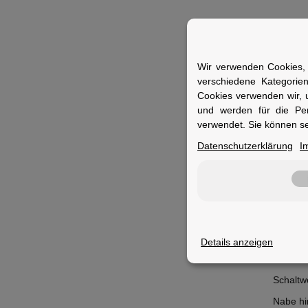
Merkm
Wir verwenden Cookies, 
verschiedene Kategorie
Artikelg
Cookies verwenden wir, 
Rücklich
und werden für die Pe
verwendet. Sie können se
Scheinw
Datenschutzerklärung
I
Reifen:
Glocke:
Schutzb
Sattel:
Gepäckt
Details anzeigen
Sattelst
Schaltw
Nabe hi