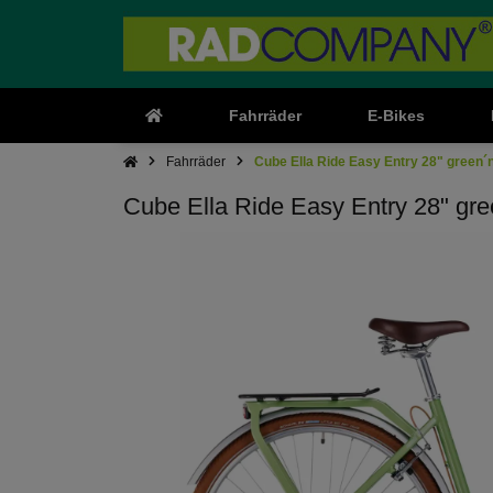
Fahrräder
E-Bikes
Fahrräder
Cube Ella Ride Easy Entry 28" green´
Cube Ella Ride Easy Entry 28" gr