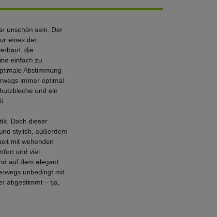
ar unschön sein. Der
nur eines der
erbaut, die
ne einfach zu
 optimale Abstimmung
erwegs immer optimal
hutzbleche und ein
t.
tik. Doch dieser
l und stylish, außerdem
rheit mit wehenden
fort und viel
Und auf dem elegant
terwegs unbedingt mit
er abgestimmt – tja,