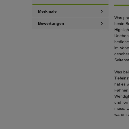
Merkmale
Was pra
Bewertungen
beste Be
Highlig
Unebenh
bediene
im Vorw
gesehen
Seitenst
Was beim
Tiefeins
hat es 
Fahnen 
Wendigk
und for
muss. Ei
warum a