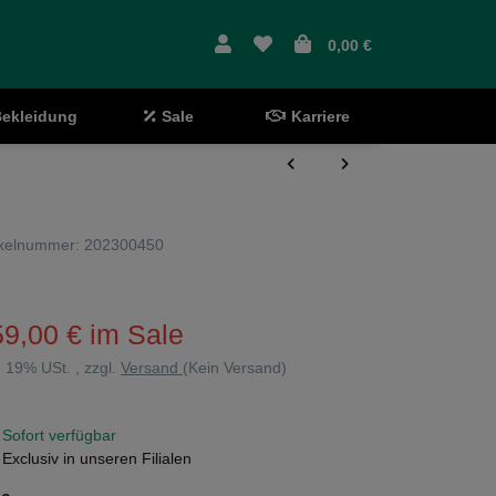
0,00 €
ekleidung
Sale
Karriere
ikelnummer:
202300450
59,00 €
im Sale
l. 19% USt. , zzgl.
Versand
(Kein Versand)
Sofort verfügbar
Exclusiv in unseren Filialen