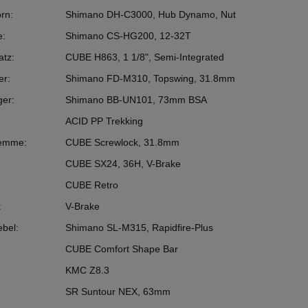
rn:
Shimano DH-C3000, Hub Dynamo, Nut
e:
Shimano CS-HG200, 12-32T
atz:
CUBE H863, 1 1/8", Semi-Integrated
er:
Shimano FD-M310, Topswing, 31.8mm
ger:
Shimano BB-UN101, 73mm BSA
ACID PP Trekking
lemme:
CUBE Screwlock, 31.8mm
CUBE SX24, 36H, V-Brake
CUBE Retro
:
V-Brake
ebel:
Shimano SL-M315, Rapidfire-Plus
CUBE Comfort Shape Bar
KMC Z8.3
SR Suntour NEX, 63mm