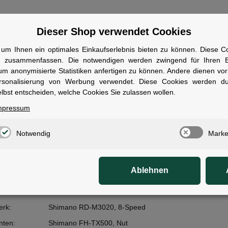
Dieser Shop verwendet Cookies
ale
um Ihnen ein optimales Einkaufserlebnis bieten zu können. Diese Coo
n zusammenfassen. Die notwendigen werden zwingend für Ihren Ei
ewicht:
16,90
kg
um anonymisierte Statistiken anfertigen zu können. Andere dienen vo
t:
Herrmans H-Trace
rsonalisierung von Werbung verwendet. Diese Cookies werden d
lbst entscheiden, welche Cookies Sie zulassen wollen.
erfer:
Trelock LS582 Retro
mpressum
Schwalbe Little Big Ben, Active, 40-622
CUBE Classic
Notwendig
Marke
lech:
SKS Chrom Shiny
CUBE Retro
Ablehnen
räger:
CUBE Integrated Carrier 2.0, CUBE Adapter Compatible
ütze:
CUBE Performance Post, 27.2mm
erk:
Shimano RD-M3020, 8-Speed
nten:
Shimano FH-TX500, Nut