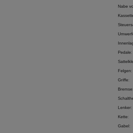
Nabe vo
Kassett
Steuers
Umwerf
Innenla
Pedale:
Sattelk
Felgen:
Griffe:
Bremse
Schalth
Lenker:
Kette:
Gabel: