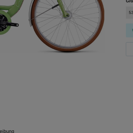
Gr
5
eibung