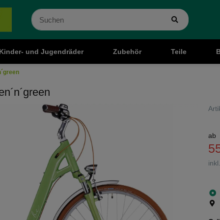
Kinder- und Jugendräder
Zubehör
Teile
B
n´green
een´n´green
Art
ab
5
ink