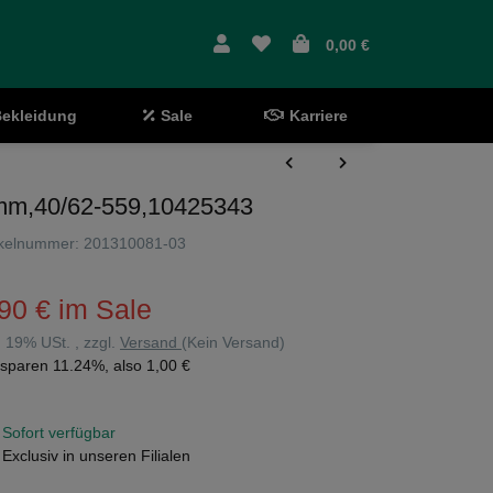
0,00 €
ekleidung
Sale
Karriere
0 mm,40/62-559,10425343
ikelnummer:
201310081-03
90 €
im Sale
l. 19% USt. , zzgl.
Versand
(Kein Versand)
 sparen
11.24%
, also
1,00 €
Sofort verfügbar
Exclusiv in unseren Filialen