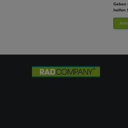
Geben S
helfen 
Arti