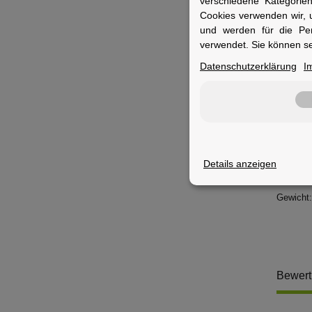
verschiedene Kategorie
Cookies verwenden wir, 
Extrem zu
und werden für die Pe
Jeder SC
verwendet. Sie können se
Datenschutzerklärung
I
geeignet
40-559 (
47-559 (
50-559 (
54-559 (
57-559 (
60-559 (
Details anzeigen
62-559 (
Gewicht:
Bewer