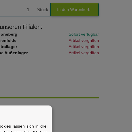
Stück
In den Warenkorb
 unseren Filialen:
höneberg
Sofort verfügbar
ienfelde
Artikel vergriffen
trallager
Artikel vergriffen
e Außenlager
Artikel vergriffen
kies lassen sich in drei