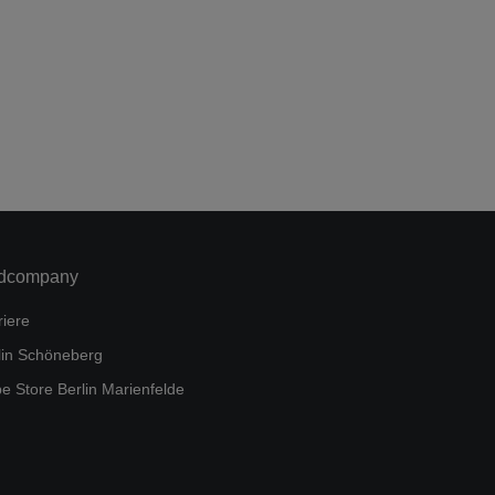
dcompany
riere
lin Schöneberg
e Store Berlin Marienfelde