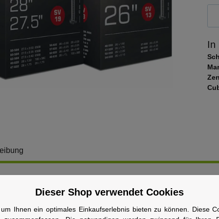
In
Sc
Mar
Zen
Cub
eibung
WALBE Schlauch
Dieser Shop verwendet Cookies
uftdruckstabil! Die Gummimischung macht es möglich:
um Ihnen ein optimales Einkaufserlebnis bieten zu können. Diese Coo
Luftverlust und seltener pumpen.