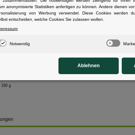
n zusammenfassen. Die notwendigen werden zwingend für Ihren Ei
um anonymisierte Statistiken anfertigen zu können. Andere dienen vo
verlässig! Qualitätskontrolle für sicheren Fahrspaß:
rsonalisierung von Werbung verwendet. Diese Cookies werden d
HWALBE Schlauch wird im Werk zweifach auf Lufthaltigkeit überprüft.
lbst entscheiden, welche Cookies Sie zulassen wollen.
mpressum
 für folgende Größen:
26 x 1.50)
26 x 1.75)
Notwendig
Marke
26 x 2.00)
26 x 2.10)
26 x 2.25)
Ablehnen
26 x 2.35)
26 x 2.50)
 190 g
tungen