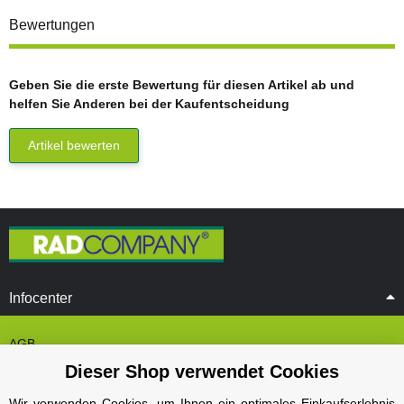
Bewertungen
Geben Sie die erste Bewertung für diesen Artikel ab und
helfen Sie Anderen bei der Kaufentscheidung
Artikel bewerten
Infocenter
AGB
Dieser Shop verwendet Cookies
Cookie Einstelungen
Datenschutz
Wir verwenden Cookies, um Ihnen ein optimales Einkaufserlebnis