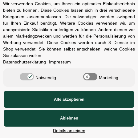
Impressum
Wir verwenden Cookies, um Ihnen ein optimales Einkaufserlebnis
bieten zu können. Diese Cookies lassen sich in drei verschiedene
Kontakt und Öffnungszeiten
Kategorien zusammenfassen. Die notwendigen werden zwingend
Versand und Zahlungsarten
für Ihren Einkauf benötigt. Weitere Cookies verwenden wir, um
anonymisierte Statistiken anfertigen zu können. Andere dienen vor
Widerrufsbelehrung
allem Marketingzwecken und werden für die Personalisierung von
Werbung verwendet. Diese Cookies werden durch 3 Dienste im
Radcompany
Shop verwendet. Sie können selbst entscheiden, welche Cookies
Sie zulassen wollen.
Karriere
Datenschutzerklärung
Impressum
Berlin Schöneberg
Notwendig
Marketing
Cube Store Berlin Marienfelde
© Radcompany - Vervielfältigung oder Wiedergabe, auch auszugsweise, nur
Alle akzeptieren
mit Genehmigung.
1)
2)
Alle Preise inkl. gesetzlicher USt., zzgl.
Versand
,
Unverbindliche
Ablehnen
Preisempfehlung des Herstellers
Details anzeigen