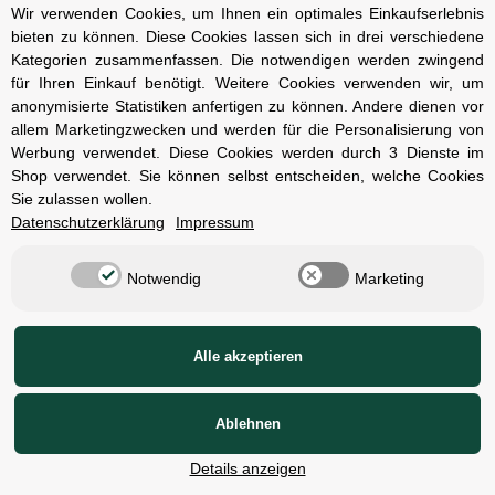
Impressum
Wir verwenden Cookies, um Ihnen ein optimales Einkaufserlebnis
bieten zu können. Diese Cookies lassen sich in drei verschiedene
Kontakt und Öffnungszeiten
Kategorien zusammenfassen. Die notwendigen werden zwingend
Versand und Zahlungsarten
für Ihren Einkauf benötigt. Weitere Cookies verwenden wir, um
anonymisierte Statistiken anfertigen zu können. Andere dienen vor
Widerrufsbelehrung
allem Marketingzwecken und werden für die Personalisierung von
Werbung verwendet. Diese Cookies werden durch 3 Dienste im
Radcompany
Shop verwendet. Sie können selbst entscheiden, welche Cookies
Sie zulassen wollen.
Karriere
Datenschutzerklärung
Impressum
Berlin Schöneberg
Notwendig
Marketing
Cube Store Berlin Marienfelde
© Radcompany - Vervielfältigung oder Wiedergabe, auch auszugsweise, nur
Alle akzeptieren
mit Genehmigung.
1)
2)
Alle Preise inkl. gesetzlicher USt., zzgl.
Versand
,
Unverbindliche
Ablehnen
Preisempfehlung des Herstellers
Details anzeigen