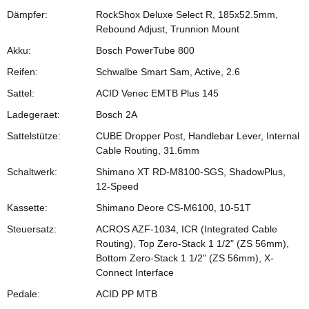
Dämpfer:
RockShox Deluxe Select R, 185x52.5mm,
Rebound Adjust, Trunnion Mount
Akku:
Bosch PowerTube 800
Reifen:
Schwalbe Smart Sam, Active, 2.6
Sattel:
ACID Venec EMTB Plus 145
Ladegeraet:
Bosch 2A
Sattelstütze:
CUBE Dropper Post, Handlebar Lever, Internal
Cable Routing, 31.6mm
Schaltwerk:
Shimano XT RD-M8100-SGS, ShadowPlus,
12-Speed
Kassette:
Shimano Deore CS-M6100, 10-51T
Steuersatz:
ACROS AZF-1034, ICR (Integrated Cable
Routing), Top Zero-Stack 1 1/2" (ZS 56mm),
Bottom Zero-Stack 1 1/2" (ZS 56mm), X-
Connect Interface
Pedale:
ACID PP MTB