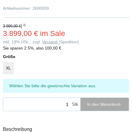
Artikelnummer:
2600009
2)
3.999,00 €
}
3.899,00 €
im Sale
inkl. 19% USt. , zzgl.
Versand
(Spedition)
Sie sparen
2.5%
, also
100,00 €
Größe
XL
x
Wählen Sie bitte die gewünschte Variation aus.
Stk
In den Warenkorb
Beschreibung