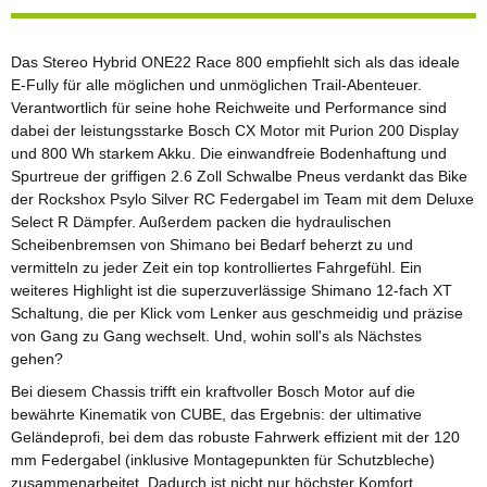
Das Stereo Hybrid ONE22 Race 800 empfiehlt sich als das ideale
E-Fully für alle möglichen und unmöglichen Trail-Abenteuer.
Verantwortlich für seine hohe Reichweite und Performance sind
dabei der leistungsstarke Bosch CX Motor mit Purion 200 Display
und 800 Wh starkem Akku. Die einwandfreie Bodenhaftung und
Spurtreue der griffigen 2.6 Zoll Schwalbe Pneus verdankt das Bike
der Rockshox Psylo Silver RC Federgabel im Team mit dem Deluxe
Select R Dämpfer. Außerdem packen die hydraulischen
Scheibenbremsen von Shimano bei Bedarf beherzt zu und
vermitteln zu jeder Zeit ein top kontrolliertes Fahrgefühl. Ein
weiteres Highlight ist die superzuverlässige Shimano 12-fach XT
Schaltung, die per Klick vom Lenker aus geschmeidig und präzise
von Gang zu Gang wechselt. Und, wohin soll's als Nächstes
gehen?
Bei diesem Chassis trifft ein kraftvoller Bosch Motor auf die
bewährte Kinematik von CUBE, das Ergebnis: der ultimative
Geländeprofi, bei dem das robuste Fahrwerk effizient mit der 120
mm Federgabel (inklusive Montagepunkten für Schutzbleche)
zusammenarbeitet. Dadurch ist nicht nur höchster Komfort,