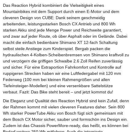
Das Reaction Hybrid kombiniert die Vielseitigkeit eines
Mountainbikes mit dem Support durch einen E-Motor und dem
cleveren Design von CUBE: Dank seinem geschmeidig
arbeitenden, leistungsstarken Bosch CX Antrieb und 800 Wh
starken Akku sind jede Menge Power und Reichweite garantiert,
und zwar auf jeder Route, ob über Asphalt oder im Gelände. Dabei
macht die einfach bedienbare Shimano XT 12-fach Schaltung
selbst steile Anstiege zum Kinderspiel. Bergab packen die
hydraulischen 4-Kolben-Scheibenbremsen von Shimano kraftvoll zu
und verzögern die griffigen Schwalbe 2.6 Zoll Reifen zuverlässig
und sicher. Für eine Extraportion Fahrkomfort und Kontrolle auf
ruppigeren Strecken haben wir eine Luftfedergabel mit 120 mm
Federweg (100 mm bei kleinen Rahmengrößen und allen
Tiefeinsteiger-Modellen) und eine versenkbare Sattelstütze
verbaut. Fazit: Das Bike steht bereit – und jetzt kommst du!
Die Eleganz und Qualität des Reaction Hybrid sind kein Zufall, denn
der Rahmen kommt mit vielen cleveren Features daher. Sein 800
Wh starker PowerTube Akku von Bosch fügt sich gemeinsam mit
dem Bosch CX Motor sicher, sauber und formschön ins Design ein.
Zudem ist das Chassis PowerMore-ready, das heißt, es können bei
Bedarf weitere 250 Wh mitfahren. Auch die integrierte