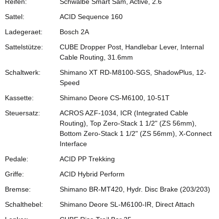
Reifen:
Schwalbe Smart Sam, Active, 2.6
Sattel:
ACID Sequence 160
Ladegeraet:
Bosch 2A
Sattelstütze:
CUBE Dropper Post, Handlebar Lever, Internal
Cable Routing, 31.6mm
Schaltwerk:
Shimano XT RD-M8100-SGS, ShadowPlus, 12-
Speed
Kassette:
Shimano Deore CS-M6100, 10-51T
Steuersatz:
ACROS AZF-1034, ICR (Integrated Cable
Routing), Top Zero-Stack 1 1/2" (ZS 56mm),
Bottom Zero-Stack 1 1/2" (ZS 56mm), X-Connect
Interface
Pedale:
ACID PP Trekking
Griffe:
ACID Hybrid Perform
Bremse:
Shimano BR-MT420, Hydr. Disc Brake (203/203)
Schalthebel:
Shimano Deore SL-M6100-IR, Direct Attach