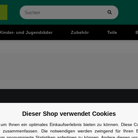
Kinder- und Jugendräder
Zubehör
Teile
B
Infocenter
Ra
Dieser Shop verwendet Cookies
AGB
Kar
um Ihnen ein optimales Einkaufserlebnis bieten zu können. Diese Coo
Cookie Einstelungen
Ber
n zusammenfassen. Die notwendigen werden zwingend für Ihren Ei
um anonymisierte Statistiken anfertigen zu können. Andere dienen vo