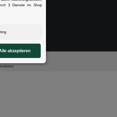
e Store Berlin Marienfelde
urch 3 Dienste im Shop
ting
Alle akzeptieren
igung.
rstellers