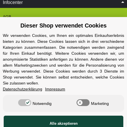
Infocenter
AGB
Dieser Shop verwendet Cookies
Cookie Einstelungen
Datenschutz
Wir verwenden Cookies, um Ihnen ein optimales Einkaufserlebnis
bieten zu können. Diese Cookies lassen sich in drei verschiedene
Impressum
Kategorien zusammenfassen. Die notwendigen werden zwingend
Kontakt und Öffnungszeiten
für Ihren Einkauf benötigt. Weitere Cookies verwenden wir, um
anonymisierte Statistiken anfertigen zu können. Andere dienen vor
Versand und Zahlungsarten
allem Marketingzwecken und werden für die Personalisierung von
Widerrufsbelehrung
Werbung verwendet. Diese Cookies werden durch 3 Dienste im
Shop verwendet. Sie können selbst entscheiden, welche Cookies
Sie zulassen wollen.
Radcompany
Datenschutzerklärung
Impressum
Karriere
Notwendig
Marketing
Berlin Schöneberg
Cube Store Berlin Marienfelde
Alle akzeptieren