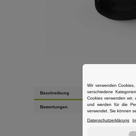
Wir verwenden Cookies, 
verschiedene Kategorie
Beschreibung
Beschr
Cookies verwenden wir, 
und werden für die Pe
Bewertungen
verwendet. Sie können se
Wenn es
Konstruk
Datenschutzerklärung
I
Kinderl
Helm so 