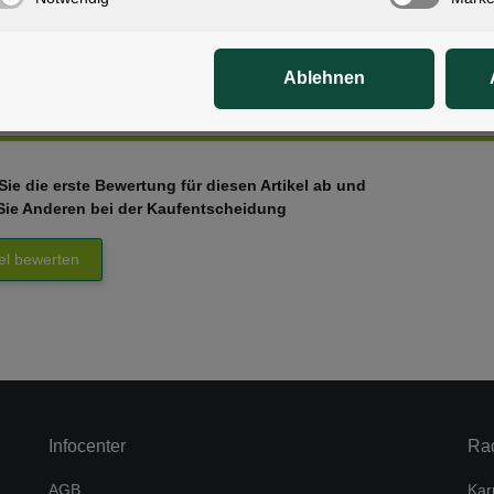
Ablehnen
tungen
ie die erste Bewertung für diesen Artikel ab und
Sie Anderen bei der Kaufentscheidung
kel bewerten
Infocenter
Ra
AGB
Kar