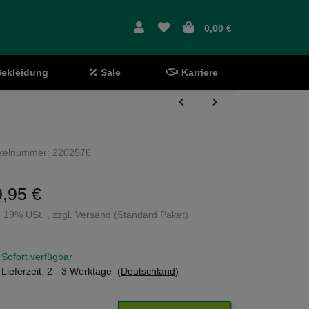
0,00 €
ekleidung
Sale
Karriere
ikelnummer:
2202576
,95 €
l. 19% USt. , zzgl.
Versand
(Standard Paket)
Sofort verfügbar
Lieferzeit:
2 - 3 Werktage
(Deutschland)