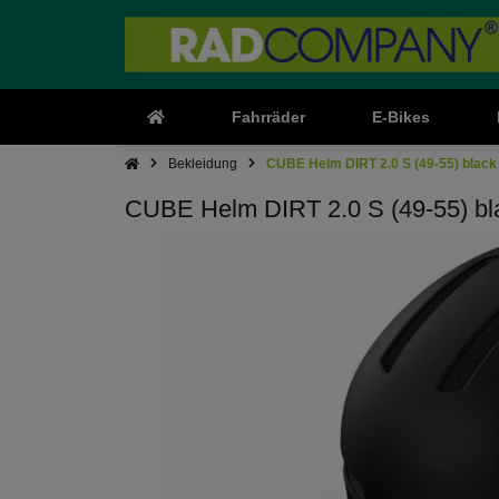
Fahrräder
E-Bikes
Bekleidung
CUBE Helm DIRT 2.0 S (49-55) black
CUBE Helm DIRT 2.0 S (49-55) bl