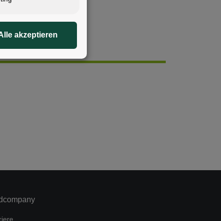
Alle akzeptieren
dcompany
riere