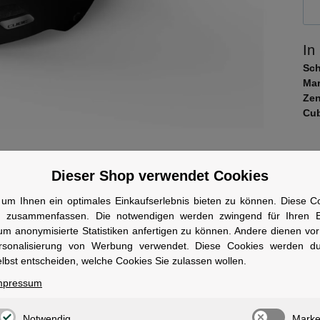
In
Sc
Mar
Zen
Cub
Dieser Shop verwendet Cookies
um Ihnen ein optimales Einkaufserlebnis bieten zu können. Diese Coo
n zusammenfassen. Die notwendigen werden zwingend für Ihren Ei
eibung
um anonymisierte Statistiken anfertigen zu können. Andere dienen vo
rsonalisierung von Werbung verwendet. Diese Cookies werden d
lbst entscheiden, welche Cookies Sie zulassen wollen.
 mal wieder ungemütlich zugeht, liegst du mit dem DIRT 2.0 genau rich
tion prädestiniert ihn für den Alltag auf der Dirtline und im urbanen St
mpressum
eicht anpassen lässt er sich über das SNAP 360 Fit System und das Ras
vielseitig wie deine Tricks.
Notwendig
Marke