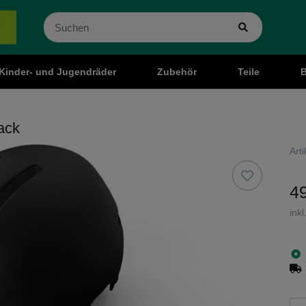
Kinder- und Jugendräder
Zubehör
Teile
B
ack
Art
49
ink