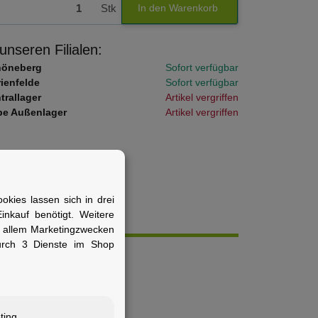
Stk
In den Warenkorb
 unseren Filialen:
höneberg
Sofort verfügbar
ienfelde
Sofort verfügbar
trallager
Artikel vergriffen
e Außenlager
Artikel vergriffen
kies lassen sich in drei
nkauf benötigt. Weitere
r allem Marketingzwecken
urch 3 Dienste im Shop
tig. Die robuste ABS-
raßenjungel.
tersteckschloss. Ein
ting