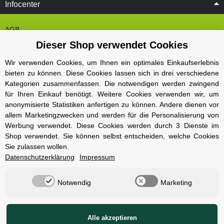
Infocenter
AGB
Dieser Shop verwendet Cookies
Cookie Einstelungen
Datenschutz
Wir verwenden Cookies, um Ihnen ein optimales Einkaufserlebnis
bieten zu können. Diese Cookies lassen sich in drei verschiedene
Impressum
Kategorien zusammenfassen. Die notwendigen werden zwingend
Kontakt und Öffnungszeiten
für Ihren Einkauf benötigt. Weitere Cookies verwenden wir, um
anonymisierte Statistiken anfertigen zu können. Andere dienen vor
Versand und Zahlungsarten
allem Marketingzwecken und werden für die Personalisierung von
Widerrufsbelehrung
Werbung verwendet. Diese Cookies werden durch 3 Dienste im
Shop verwendet. Sie können selbst entscheiden, welche Cookies
Sie zulassen wollen.
Radcompany
Datenschutzerklärung
Impressum
Karriere
Notwendig
Marketing
Berlin Schöneberg
Cube Store Berlin Marienfelde
Alle akzeptieren