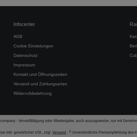
Infocenter
Ra
AGB
Kar
Cookie Einstelungen
Ber
Datenschutz
Cub
Impressum
Kontakt und Öffnungszeiten
Versand und Zahlungsarten
Widerrufsbelehrung
company - Vervielfältigung oder Wiedergabe, auch auszugsweise, nur mit Genehm
2)
ise inkl. gesetzlicher USt., zzgl.
Versand
,
Unverbindliche Preisempfehlung des He