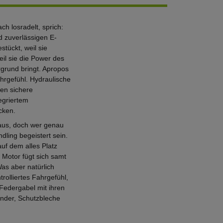
ch losradelt, sprich:
d zuverlässigen E-
tückt, weil sie
il sie die Power des
grund bringt. Apropos
ahrgefühl. Hydraulische
en sichere
egriertem
cken.
 aus, doch wer genau
dling begeistert sein.
auf dem alles Platz
 Motor fügt sich samt
as aber natürlich
trolliertes Fahrgefühl,
 Federgabel mit ihren
nder, Schutzbleche