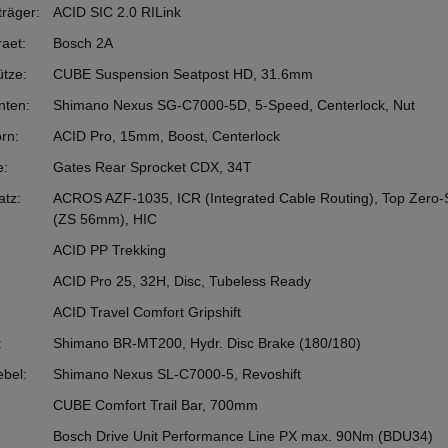
räger:
ACID SIC 2.0 RILink
aet:
Bosch 2A
ütze:
CUBE Suspension Seatpost HD, 31.6mm
nten:
Shimano Nexus SG-C7000-5D, 5-Speed, Centerlock, Nut
rn:
ACID Pro, 15mm, Boost, Centerlock
e:
Gates Rear Sprocket CDX, 34T
atz:
ACROS AZF-1035, ICR (Integrated Cable Routing), Top Zero-S
(ZS 56mm), HIC
ACID PP Trekking
ACID Pro 25, 32H, Disc, Tubeless Ready
ACID Travel Comfort Gripshift
:
Shimano BR-MT200, Hydr. Disc Brake (180/180)
ebel:
Shimano Nexus SL-C7000-5, Revoshift
CUBE Comfort Trail Bar, 700mm
Bosch Drive Unit Performance Line PX max. 90Nm (BDU34)