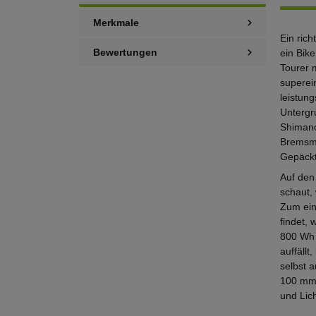
Merkmale
Ein rich
Bewertungen
ein Bik
Tourer 
superei
leistun
Untergr
Shimano
Bremsma
Gepäckt
Auf den
schaut, 
Zum eine
findet,
800 Wh 
auffällt
selbst 
100 mm 
und Lich