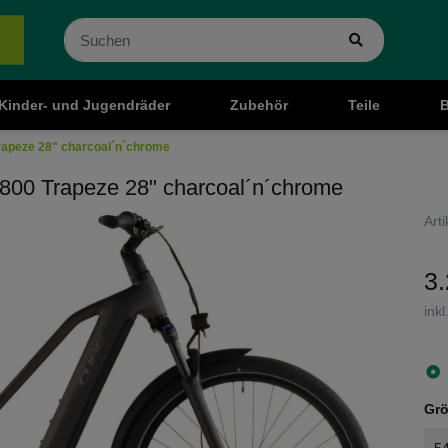
Kinder- und Jugendräder
Zubehör
Teile
B
rapeze 28" charcoal´n´chrome
800 Trapeze 28" charcoal´n´chrome
Art
3.
ink
Gr