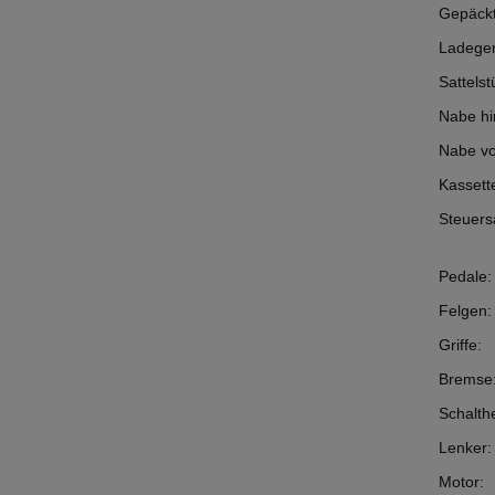
Gepäckt
Ladeger
Sattelst
Nabe hi
Nabe vo
Kassett
Steuers
Pedale:
Felgen:
Griffe:
Bremse
Schalth
Lenker:
Motor: