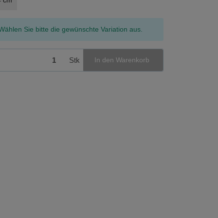
4 cm
x
Wählen Sie bitte die gewünschte Variation aus.
Stk
In den Warenkorb