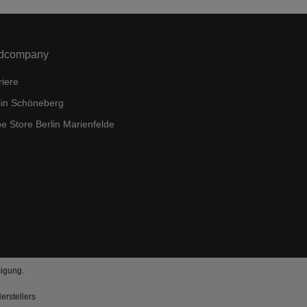
dcompany
riere
lin Schöneberg
e Store Berlin Marienfelde
igung.
rstellers