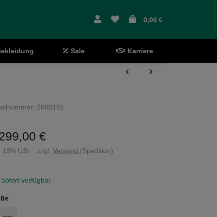
0,00 €
ekleidung
Sale
Karriere
ikelnummer:
2600191
299,00 €
l. 19% USt. , zzgl.
Versand
(Spedition)
Sofort verfügbar
öße