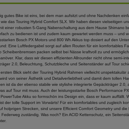
tig gutes Bike ist eins, bei dem man aufsitzt und ohne Nachdenken einfa
e wie das Touring Hybrid Comfort SLX. Wir haben diesen vielseitigen un
mit einer robusten 5-Gang Nabenschaltung aus dem Hause Shimano bes
nfach zu bedienen ist und zudem kaum gewartet werden muss – und we
gsstarken Bosch PX Motors und 800 Wh Akkus top dosiert auf den Unter
und: Eine Luftfedergabel sorgt auf allen Routen für ein komfortables F
 Scheibenbremsen packen selbst bei Nässe kraftvoll zu und ermöglich
növer. Klar, dass wir diesen effizienten Allrounder nicht ohne semi-int
räger 2.0, Beleuchtung, Schutzbleche und Seitenständer auf Tour schi
 ersten Blick sieht der Touring Hybrid Rahmen vielleicht unspektakulär
wird von seiner Ästhetik und Detailverliebtheit und damit dem tollen Han
n ist da der ebenso stabile wie stylishe integrierte Gepäckträger 2.0, 
 was auf Tour mit muss. Auch der leistungsstarke Bosch Performance PX
PowerTube Akku so formschön ins Design ein, dass er kaum auffällt. W
, ist der tolle Support im Vorwärts! Für ein komfortables und zugleich kon
auf holprigen Strecken, sind unsere Efficient Comfort Geometry und die
Federweg zuständig. Was noch? Ein ACID Kettenschutz, ein Seitenstä
ter.