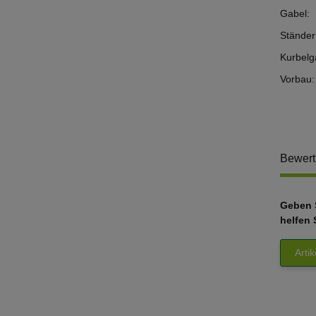
Gabel:
Ständer
Kurbelga
Vorbau:
Bewer
Geben S
helfen 
Arti