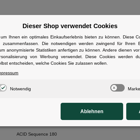
Dieser Shop verwendet Cookies
ale
um Ihnen ein optimales Einkaufserlebnis bieten zu können. Diese Coo
n zusammenfassen. Die notwendigen werden zwingend für Ihren Ei
ewicht:
27,40
kg
um anonymisierte Statistiken anfertigen zu können. Andere dienen vo
rsonalisierung von Werbung verwendet. Diese Cookies werden d
t:
ACID Mudguard Rear Light PRO-E, 12V, DC
lbst entscheiden, welche Cookies Sie zulassen wollen.
erfer:
ACID Front Light PRO-E 60 X-Connect, 12V, DC
mpressum
:
Gates CDX, 132T
:
Bosch Purion 200 with Integrated Display
Notwendig
Marke
Bosch PowerTube 800
Schwalbe Motion Big Apple, PerfL, 55-622
Ablehnen
Reich Cycle Bells Ringsound
lech:
ACID 57 SIC 2.0
ACID Sequence 180