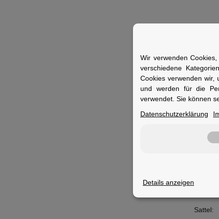
Merkm
Wir verwenden Cookies, 
verschiedene Kategorie
Artikelg
Cookies verwenden wir, 
und werden für die Pe
Rücklich
verwendet. Sie können se
Scheinw
Datenschutzerklärung
I
Riemen
Remote
Akku:
Reifen:
Glocke:
Details anzeigen
Schutzb
Sattel: