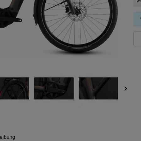
5
eibung