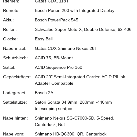
Riemen:
Gates CDX, 118T
Remote:
Bosch Purion 200 with Integrated Display
Akku:
Bosch PowerPack 545
Reifen:
Schwalbe Super Moto-X, Double Defense, 62-406
Glocke:
Easy Bell
Nabenritzel:
Gates CDX Shimano Nexus 28T
Schutzblech:
ACID 75, BB-Mount
Sattel:
ACID Sequence Pro 160
Gepäckträger:
ACID 20" Semi-Integrated Carrier, ACID RILink
Adapter Compatible
Ladegeraet:
Bosch 2A
Sattelstütze:
Satori Sorata 34,9mm, 280mm -440mm
telescoping seatpost
Nabe hinten:
Shimano Nexus SG-C7000-5D, 5-Speed,
Centerlock, Nut
Nabe vorn:
Shimano HB-QC300, QR, Centerlock